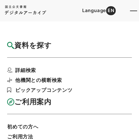
Language
EN
トップ
詳細検索[所蔵資料検索]
目録詳細
資料を探す
簿冊
地方自治法の一部を改正する法律・御署名原
詳細検索
本・昭和三十四年・第...
階層
行政文書
＊内閣・総理府
太政官・内閣関係
他機関との横断検索
御署名原本（昭和２２年５月３日以後）
ピックアップコンテンツ
昭和３４年
法律
利用請求書印刷
ご利用案内
初めての方へ
基本情報
全ての情報
ご利用方法