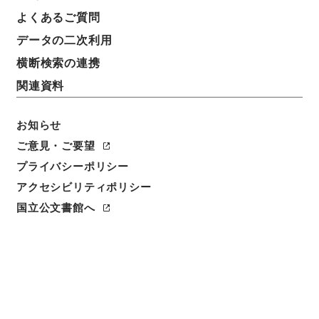
よくあるご質問
データの二次利用
横断検索の連携
関連資料
お知らせ
ご意見・ご要望
プライバシーポリシー
アクセシビリティポリシー
閲覧
国立公文書館へ
簿冊標題
地方自治法の一部を改正する法律・御署名原本・昭和
三十四年・第二巻・法律第一二号
請求番号
御38316100