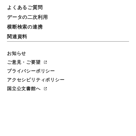
よくあるご質問
データの二次利用
横断検索の連携
関連資料
お知らせ
ご意見・ご要望
プライバシーポリシー
アクセシビリティポリシー
閲覧
国立公文書館へ
簿冊標題
戦傷病者戦没者遺族等援護法等の一部を改正する法
律・御署名原本・昭和三十七年・第四巻・法律第一一
五号
請求番号