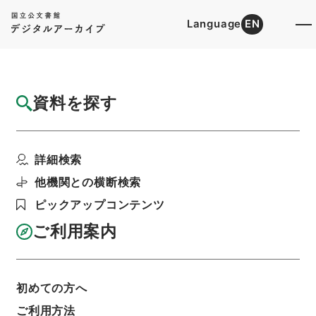
Language
EN
トップ
詳細検索[所蔵資料検索]
目録詳細
資料を探す
簿冊
戦傷病者戦没者遺族等援護法等の一部を改正
詳細検索
する法律・御署名原本...
階層
行政文書
＊内閣・総理府
太政官・内閣関係
他機関との横断検索
御署名原本（昭和２２年５月３日以後）
ピックアップコンテンツ
昭和３７年
法律
利用請求書印刷
ご利用案内
初めての方へ
基本情報
全ての情報
ご利用方法