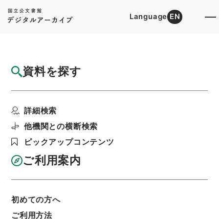
Language
EN
トップ
詳細検索[所蔵資料検索]
目録詳細
資料を探す
簿冊
労働省設置法の一部を改正する法律・御署名
詳細検索
原本・昭和四十二年・...
階層
行政文書
＊内閣・総理府
太政官・内閣関係
他機関との横断検索
御署名原本（昭和２２年５月３日以後）
ピックアップコンテンツ
昭和４２年
法律
利用請求書印刷
ご利用案内
初めての方へ
基本情報
全ての情報
ご利用方法