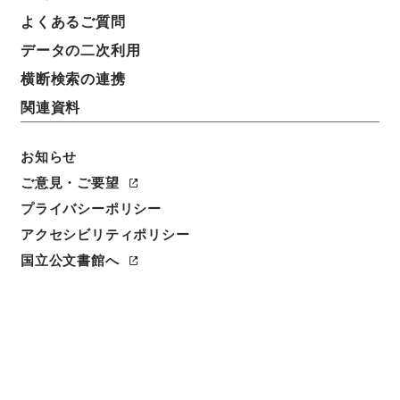
よくあるご質問
データの二次利用
横断検索の連携
関連資料
お知らせ
ご意見・ご要望
プライバシーポリシー
アクセシビリティポリシー
閲覧
国立公文書館へ
簿冊標題
労働省設置法の一部を改正する法律・御署名原本・昭
和四十二年・第四巻・法律第百八号
請求番号
御43221100