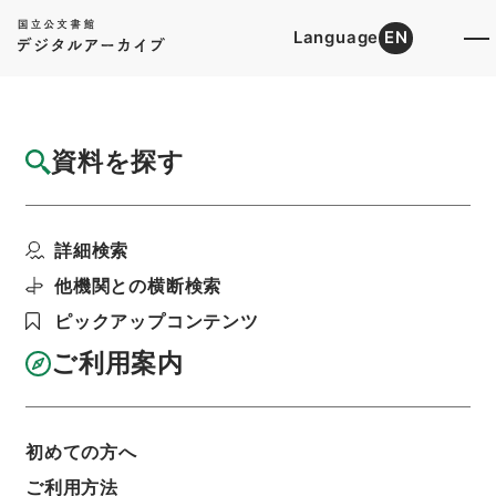
Language
EN
トップ
詳細検索[所蔵資料検索]
目録詳細
資料を探す
簿冊
中小企業信用保険法の一部を改正する法律・
詳細検索
御署名原本・昭和二十...
階層
行政文書
＊内閣・総理府
太政官・内閣関係
他機関との横断検索
御署名原本（昭和２２年５月３日以後）
ピックアップコンテンツ
昭和２８年
法律
利用請求書印刷
ご利用案内
初めての方へ
基本情報
全ての情報
ご利用方法