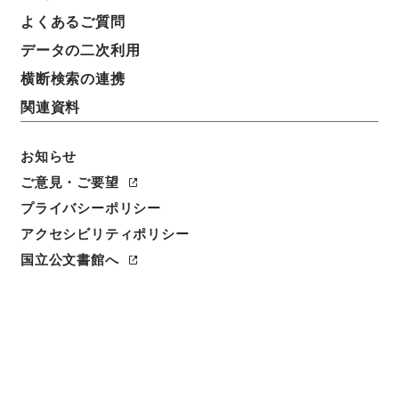
よくあるご質問
データの二次利用
横断検索の連携
関連資料
お知らせ
ご意見・ご要望
プライバシーポリシー
アクセシビリティポリシー
閲覧
国立公文書館へ
簿冊標題
中小企業信用保険法の一部を改正する法律・御署名原
本・昭和二十八年・法律第八〇号
請求番号
御34769100