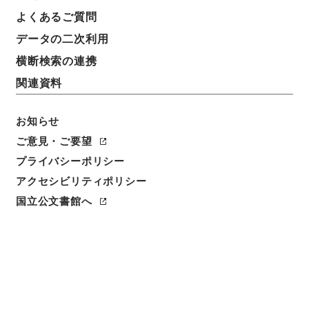
よくあるご質問
データの二次利用
横断検索の連携
関連資料
お知らせ
ご意見・ご要望
プライバシーポリシー
アクセシビリティポリシー
閲覧
国立公文書館へ
簿冊標題
北海道防寒住宅建設等促進法・御署名原本・昭和二十
八年・法律第六四号
請求番号
御34753100