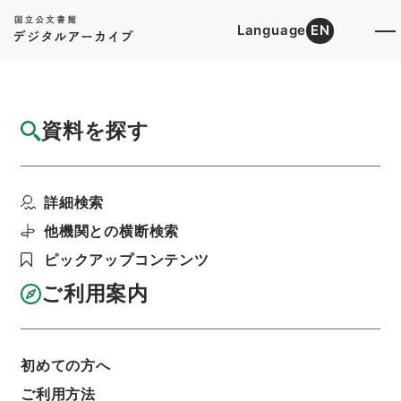
Language
EN
トップ
詳細検索[所蔵資料検索]
目録詳細
資料を探す
簿冊
北海道防寒住宅建設等促進法・御署名原本・
詳細検索
昭和二十八年・法律第...
階層
行政文書
＊内閣・総理府
太政官・内閣関係
他機関との横断検索
御署名原本（昭和２２年５月３日以後）
ピックアップコンテンツ
昭和２８年
法律
利用請求書印刷
ご利用案内
初めての方へ
基本情報
全ての情報
ご利用方法