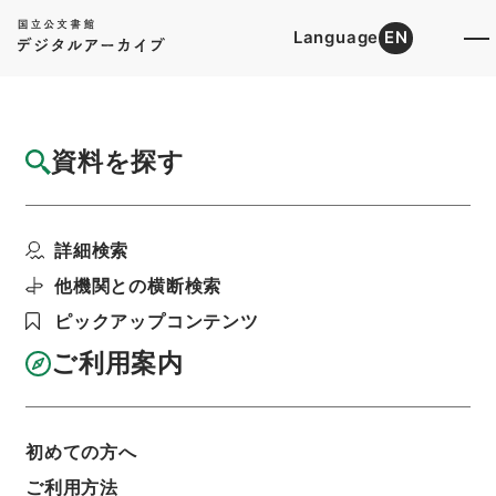
Language
EN
トップ
詳細検索[所蔵資料検索]
目録詳細
資料を探す
簿冊
木船再保険特別会計法・御署名原本・昭和二
詳細検索
十八年・法律第七七号
階層
行政文書
＊内閣・総理府
太政官・内閣関係
他機関との横断検索
御署名原本（昭和２２年５月３日以後）
ピックアップコンテンツ
昭和２８年
法律
利用請求書印刷
ご利用案内
初めての方へ
基本情報
全ての情報
ご利用方法