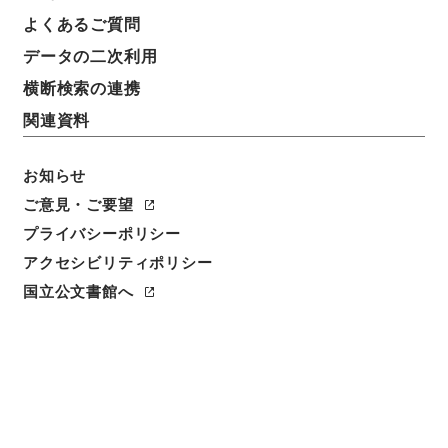
よくあるご質問
データの二次利用
横断検索の連携
関連資料
お知らせ
ご意見・ご要望
プライバシーポリシー
アクセシビリティポリシー
閲覧
国立公文書館へ
簿冊標題
木船再保険特別会計法・御署名原本・昭和二十八年・
法律第七七号
請求番号
御34766100