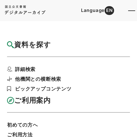
Language
EN
トップ
詳細検索[所蔵資料検索]
目録詳細
資料を探す
簿冊
総理府設置法の一部を改正する法律・御署名
詳細検索
原本・昭和四十三年・...
階層
行政文書
＊内閣・総理府
太政官・内閣関係
他機関との横断検索
御署名原本（昭和２２年５月３日以後）
ピックアップコンテンツ
昭和４３年
法律
利用請求書印刷
ご利用案内
初めての方へ
基本情報
全ての情報
ご利用方法