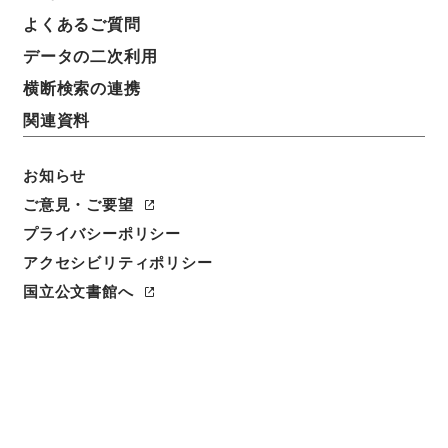
よくあるご質問
データの二次利用
横断検索の連携
関連資料
お知らせ
ご意見・ご要望
プライバシーポリシー
アクセシビリティポリシー
閲覧
国立公文書館へ
簿冊標題
総理府設置法の一部を改正する法律・御署名原本・昭
和四十三年・第二巻・法律第三十五号
請求番号
御43698100