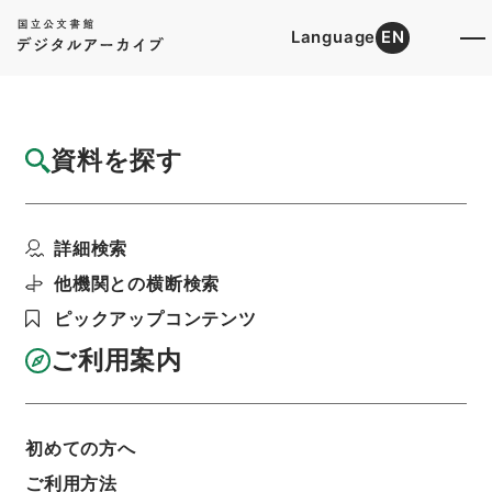
Language
EN
トップ
詳細検索[所蔵資料検索]
目録詳細
資料を探す
簿冊
警察官等に協力援助した者の災害給付に関す
詳細検索
る法律・御署名原本・...
階層
行政文書
＊内閣・総理府
太政官・内閣関係
他機関との横断検索
御署名原本（昭和２２年５月３日以後）
ピックアップコンテンツ
昭和２７年
法律
利用請求書印刷
ご利用案内
初めての方へ
基本情報
全ての情報
ご利用方法