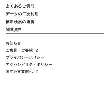
よくあるご質問
データの二次利用
横断検索の連携
関連資料
お知らせ
ご意見・ご要望
プライバシーポリシー
アクセシビリティポリシー
閲覧
国立公文書館へ
簿冊標題
警察官等に協力援助した者の災害給付に関する法律・
御署名原本・昭和二十七年・法律第二四五号
請求番号
御34040100