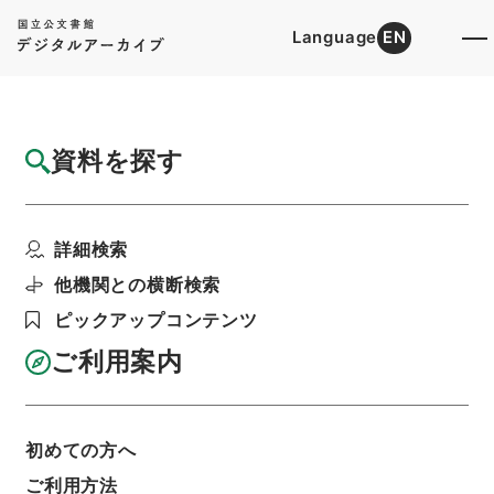
Language
EN
トップ
詳細検索[所蔵資料検索]
目録詳細
資料を探す
簿冊
交付税及び譲与税配付金特別会計法の一部を
詳細検索
改正する法律・御署名...
階層
行政文書
＊内閣・総理府
太政官・内閣関係
他機関との横断検索
御署名原本（昭和２２年５月３日以後）
ピックアップコンテンツ
昭和３１年
法律
利用請求書印刷
ご利用案内
初めての方へ
基本情報
全ての情報
ご利用方法