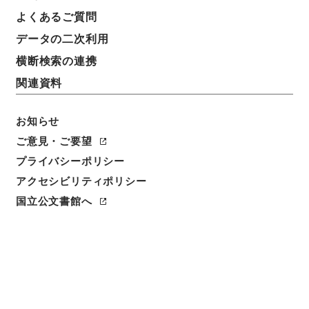
よくあるご質問
データの二次利用
横断検索の連携
関連資料
お知らせ
ご意見・ご要望
プライバシーポリシー
アクセシビリティポリシー
閲覧
国立公文書館へ
簿冊標題
交付税及び譲与税配付金特別会計法の一部を改正する
法律・御署名原本・昭和三十一年・第三巻・法律第一
〇四号
請求番号