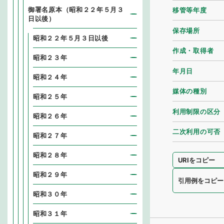
御署名原本（昭和２２年５月３
移管等年度
日以後）
保存場所
昭和２２年５月３日以後
作成・取得者
昭和２３年
年月日
昭和２４年
媒体の種別
昭和２５年
利用制限の区分
昭和２６年
二次利用の可否
昭和２７年
昭和２８年
URIをコピー
昭和２９年
引用例をコピー
昭和３０年
昭和３１年