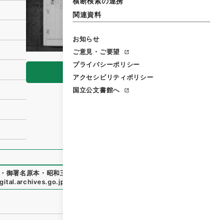
横断検索の連携
関連資料
お知らせ
ご意見・ご要望
プライバシーポリシー
閲覧
アクセシビリティポリシー
国立公文書館へ
・御署名原本・昭和三十三年・第五巻・法律第一八六号
」
（
御3
ital.archives.go.jp/file/679221
（
参照
2026-08-09
）