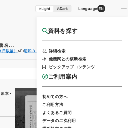
Light
Dark
Language
EN
資料を探す
国立公文書館HP利用案内
名...
利用請求書印刷
詳細検索
３日以後）
昭和３３年
法律
他機関との横断検索
ピックアップコンテンツ
全ての情報
ご利用案内
名原本・
初めての方へ
ご利用方法
よくあるご質問
データの二次利用