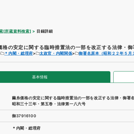
索[所蔵資料検索]
目録詳細
価格の安定に関する臨時措置法の一部を改正する法律・御署
＊内閣・総理府
太政官・内閣関係
御署名原本（昭和２２年５月
基本情報
繭糸価格の安定に関する臨時措置法の一部を改正する法律・御署
昭和三十三年・第五巻・法律第一八六号
御37916100
＊内閣・総理府