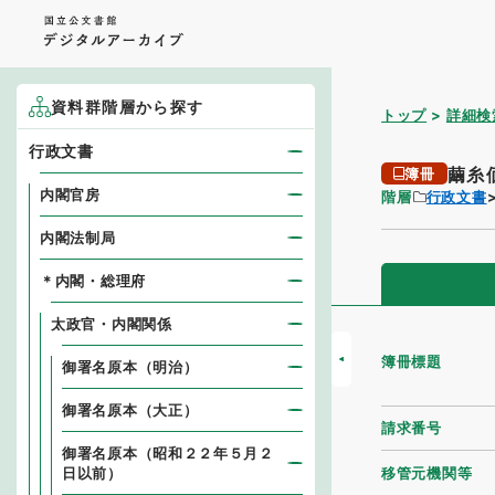
資料群階層から探す
トップ
詳細検
行政文書
繭糸
簿冊
内閣官房
階層
行政文書
内閣法制局
＊内閣・総理府
太政官・内閣関係
簿冊標題
御署名原本（明治）
御署名原本（大正）
請求番号
御署名原本（昭和２２年５月２
移管元機関等
日以前）