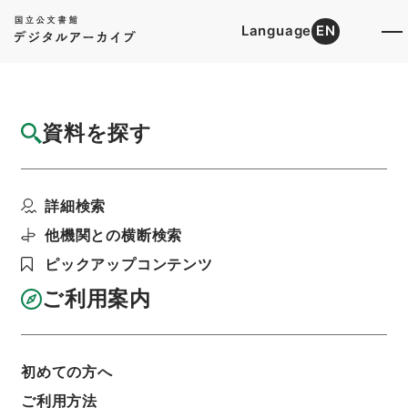
Language
EN
トップ
詳細検索[所蔵資料検索]
目録詳細
資料を探す
簿冊
裁判所法等の一部を改正する法律・御署名原
詳細検索
本・昭和二十五年・法...
階層
行政文書
＊内閣・総理府
太政官・内閣関係
他機関との横断検索
御署名原本（昭和２２年５月３日以後）
ピックアップコンテンツ
昭和２５年
法律
利用請求書印刷
ご利用案内
初めての方へ
基本情報
全ての情報
ご利用方法