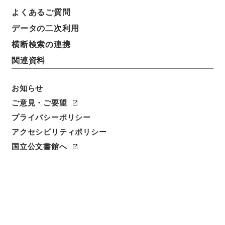
よくあるご質問
データの二次利用
横断検索の連携
関連資料
お知らせ
ご意見・ご要望
プライバシーポリシー
アクセシビリティポリシー
閲覧
国立公文書館へ
簿冊標題
裁判所法等の一部を改正する法律・御署名原本・昭和
二十五年・法律第九六号
請求番号
御32483100