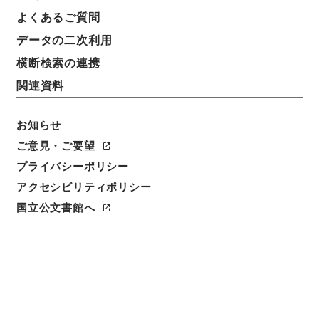
よくあるご質問
データの二次利用
横断検索の連携
関連資料
お知らせ
ご意見・ご要望
プライバシーポリシー
アクセシビリティポリシー
閲覧
国立公文書館へ
簿冊標題
石炭鉱業合理化臨時措置法の一部を改正する法律・御
署名原本・昭和三十三年・第三巻・法律第九六号
請求番号
御37826100