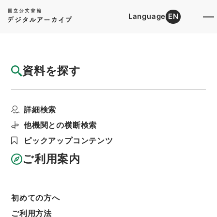
Language
EN
トップ
詳細検索[所蔵資料検索]
目録詳細
資料を探す
簿冊
石炭鉱業合理化臨時措置法の一部を改正する
詳細検索
法律・御署名原本・昭...
階層
行政文書
＊内閣・総理府
太政官・内閣関係
他機関との横断検索
御署名原本（昭和２２年５月３日以後）
ピックアップコンテンツ
昭和３３年
法律
利用請求書印刷
ご利用案内
初めての方へ
基本情報
全ての情報
ご利用方法