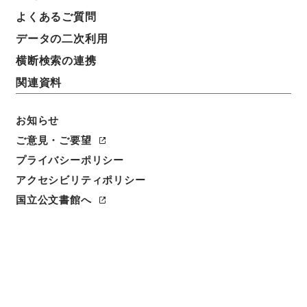
よくあるご質問
データの二次利用
横断検索の連携
関連資料
お知らせ
ご意見・ご要望
プライバシーポリシー
アクセシビリティポリシー
閲覧
国立公文書館へ
簿冊標題
水洗炭業に関する法律・御署名原本・昭和三十三年・
第四巻・法律第一三四号
請求番号
御37864100