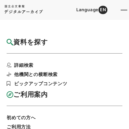
Language
EN
トップ
詳細検索[所蔵資料検索]
目録詳細
資料を探す
簿冊
水洗炭業に関する法律・御署名原本・昭和三
詳細検索
十三年・第四巻・法律...
階層
行政文書
＊内閣・総理府
太政官・内閣関係
他機関との横断検索
御署名原本（昭和２２年５月３日以後）
ピックアップコンテンツ
昭和３３年
法律
利用請求書印刷
ご利用案内
初めての方へ
基本情報
全ての情報
ご利用方法