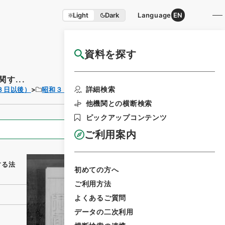
Light
Dark
Language
EN
資料を探す
国立公文書館HP利用案内
す...
利用請求書印刷
詳細検索
３日以後）
昭和３３年
法律
他機関との横断検索
ピックアップコンテンツ
全ての情報
ご利用案内
する法
初めての方へ
ご利用方法
よくあるご質問
データの二次利用