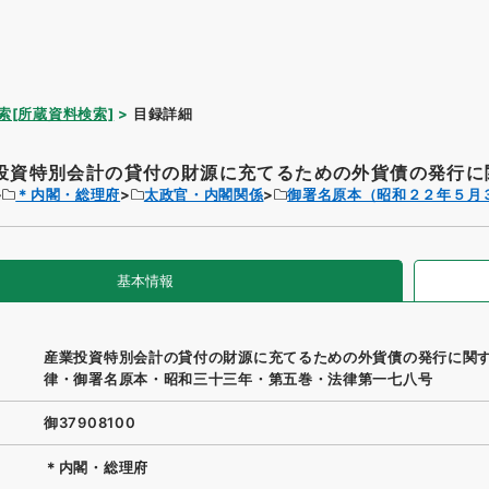
索[所蔵資料検索]
目録詳細
投資特別会計の貸付の財源に充てるための外貨債の発行に関
＊内閣・総理府
太政官・内閣関係
御署名原本（昭和２２年５月
基本情報
産業投資特別会計の貸付の財源に充てるための外貨債の発行に関
律・御署名原本・昭和三十三年・第五巻・法律第一七八号
御37908100
＊内閣・総理府