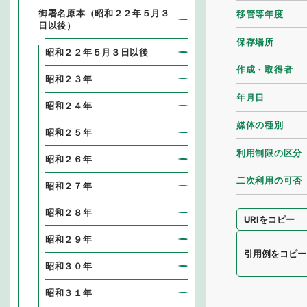
御署名原本（昭和２２年５月３
移管等年度
日以後）
保存場所
昭和２２年５月３日以後
作成・取得者
昭和２３年
年月日
昭和２４年
媒体の種別
昭和２５年
利用制限の区分
昭和２６年
二次利用の可否
昭和２７年
昭和２８年
URIをコピー
昭和２９年
引用例をコピー
昭和３０年
昭和３１年