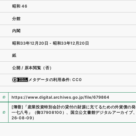
昭和 46
分館
内閣
昭和33年12月20日 - 昭和33年12月20日
紙
公開 / 原本閲覧（否）
メタデータの利用条件: CC0
https://www.digital.archives.go.jp/file/679864
[簿冊]
「
産業投資特別会計の貸付の財源に充てるための外貨債の発
一七八号
」
（
御37908100
）
、
国立公文書館デジタルアーカイブ
26-08-09
）