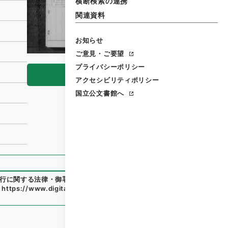
横断検索の連携
関連資料
お知らせ
ご意見・ご要望
プライバシーポリシー
閲覧
アクセシビリティポリシー
国立公文書館へ
行に関する法律・御署名原本・昭和三十三年・第五巻・法律第
、
https://www.digital.archives.go.jp/file/679864
（
参照
20