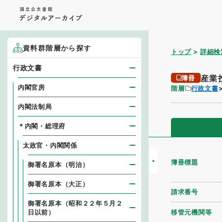
資料群階層から探す
トップ
詳細検
行政文書
産業
簿冊
内閣官房
階層
行政文書
内閣法制局
＊内閣・総理府
太政官・内閣関係
簿冊標題
御署名原本（明治）
御署名原本（大正）
請求番号
御署名原本（昭和２２年５月２
移管元機関等
日以前）