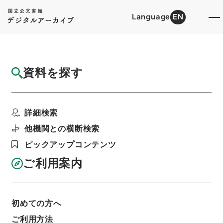
Language
EN
トップ
詳細検索[所蔵資料検索]
目録詳細
資料を探す
簿冊
地方税法の一部を改正する法律・御署名原
詳細検索
本・昭和三十一年・第三...
階層
行政文書
＊内閣・総理府
太政官・内閣関係
他機関との横断検索
御署名原本（昭和２２年５月３日以後）
ピックアップコンテンツ
昭和３１年
法律
利用請求書印刷
ご利用案内
初めての方へ
基本情報
全ての情報
ご利用方法