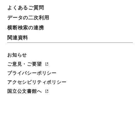
よくあるご質問
データの二次利用
横断検索の連携
関連資料
お知らせ
ご意見・ご要望
プライバシーポリシー
アクセシビリティポリシー
閲覧
国立公文書館へ
簿冊標題
地方税法の一部を改正する法律・御署名原本・昭和三
十一年・第三巻・法律第八一号
請求番号
御36670100