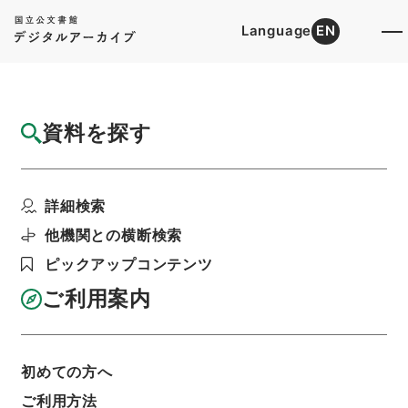
Language
EN
トップ
詳細検索[所蔵資料検索]
目録詳細
資料を探す
簿冊
首都圏整備法・御署名原本・昭和三十一年・
詳細検索
第三巻・法律第八三号
階層
行政文書
＊内閣・総理府
太政官・内閣関係
他機関との横断検索
御署名原本（昭和２２年５月３日以後）
ピックアップコンテンツ
昭和３１年
法律
利用請求書印刷
ご利用案内
初めての方へ
基本情報
全ての情報
ご利用方法