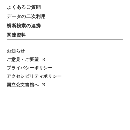
よくあるご質問
データの二次利用
横断検索の連携
関連資料
お知らせ
ご意見・ご要望
プライバシーポリシー
アクセシビリティポリシー
閲覧
国立公文書館へ
簿冊標題
首都圏整備法・御署名原本・昭和三十一年・第三巻・
法律第八三号
請求番号
御36672100