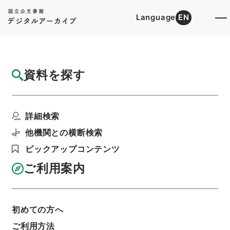
Language
EN
トップ
詳細検索[所蔵資料検索]
目録詳細
資料を探す
簿冊
蚕糸業法の一部を改正する法律・御署名原
詳細検索
本・昭和三十二年・第四...
階層
行政文書
＊内閣・総理府
太政官・内閣関係
他機関との横断検索
御署名原本（昭和２２年５月３日以後）
ピックアップコンテンツ
昭和３２年
法律
利用請求書印刷
ご利用案内
初めての方へ
基本情報
全ての情報
ご利用方法