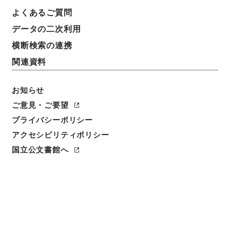
よくあるご質問
データの二次利用
横断検索の連携
関連資料
お知らせ
ご意見・ご要望
プライバシーポリシー
アクセシビリティポリシー
閲覧
国立公文書館へ
簿冊標題
蚕糸業法の一部を改正する法律・御署名原本・昭和三
十二年・第四巻・法律第一一一号
請求番号
御37275100