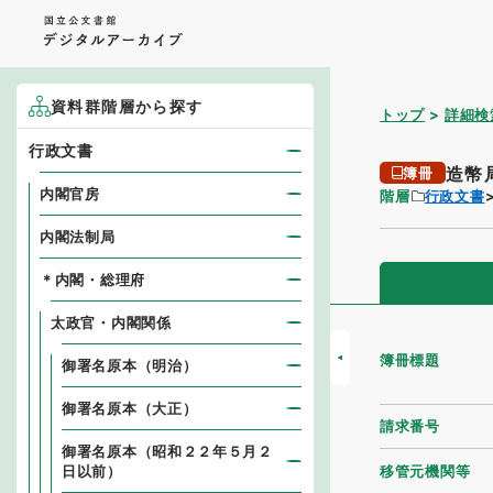
資料群階層から探す
トップ
詳細検
行政文書
造幣
簿冊
内閣官房
階層
行政文書
内閣法制局
＊内閣・総理府
太政官・内閣関係
簿冊標題
御署名原本（明治）
御署名原本（大正）
請求番号
御署名原本（昭和２２年５月２
移管元機関等
日以前）