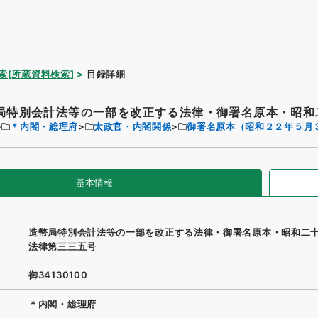
索[所蔵資料検索]
目録詳細
局特別会計法等の一部を改正する法律・御署名原本・昭和二
＊内閣・総理府
太政官・内閣関係
御署名原本（昭和２２年５月
基本情報
造幣局特別会計法等の一部を改正する法律・御署名原本・昭和二
法律第三三五号
御34130100
＊内閣・総理府