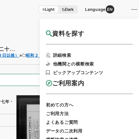
Light
Dark
Language
EN
資料を探す
国立公文書館HP利用案内
十...
利用請求書印刷
詳細検索
３日以後）
昭和２７年
法律
他機関との横断検索
ピックアップコンテンツ
全ての情報
ご利用案内
十七年・
初めての方へ
ご利用方法
よくあるご質問
データの二次利用