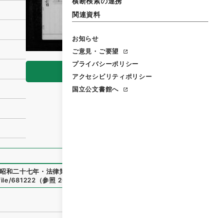
横断検索の連携
関連資料
お知らせ
ご意見・ご要望
プライバシーポリシー
閲覧
アクセシビリティポリシー
国立公文書館へ
昭和二十七年・法律第三三五号
」
（
御34130100
）
、
国立公文
file/681222
（
参照
2026-08-06
）