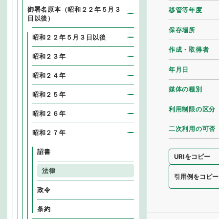
御署名原本（昭和２２年５月３
移管等年度
日以後）
保存場所
昭和２２年５月３日以後
作成・取得者
昭和２３年
年月日
昭和２４年
媒体の種別
昭和２５年
利用制限の区分
昭和２６年
二次利用の可否
昭和２７年
詔書
URIをコピー
法律
引用例をコピー
政令
条約