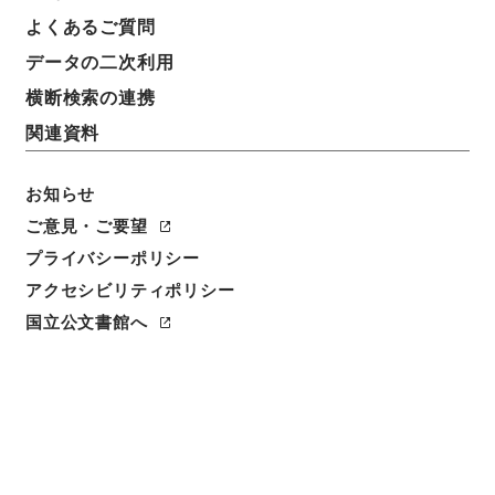
よくあるご質問
データの二次利用
横断検索の連携
関連資料
お知らせ
ご意見・ご要望
プライバシーポリシー
アクセシビリティポリシー
閲覧
国立公文書館へ
簿冊標題
郵便貯金法の一部を改正する法律・御署名原本・昭和
二十七年・法律第八号
請求番号
御33803100