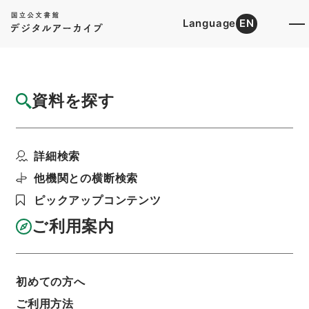
Language
EN
トップ
詳細検索[所蔵資料検索]
目録詳細
資料を探す
簿冊
郵便貯金法の一部を改正する法律・御署名原
詳細検索
本・昭和二十七年・法...
階層
行政文書
＊内閣・総理府
太政官・内閣関係
他機関との横断検索
御署名原本（昭和２２年５月３日以後）
ピックアップコンテンツ
昭和２７年
法律
利用請求書印刷
ご利用案内
初めての方へ
基本情報
全ての情報
ご利用方法