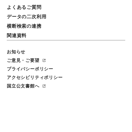
よくあるご質問
データの二次利用
横断検索の連携
関連資料
お知らせ
ご意見・ご要望
プライバシーポリシー
アクセシビリティポリシー
閲覧
国立公文書館へ
簿冊標題
公職選挙法施行令の一部を改正する政令・御署名原
本・昭和二十六年・政令第二九九号
請求番号
御33691100