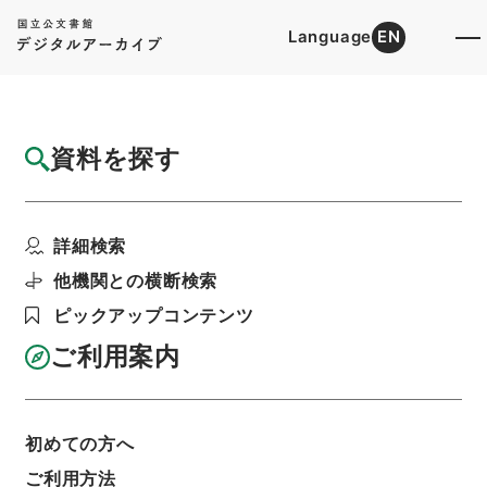
Language
EN
トップ
詳細検索[所蔵資料検索]
目録詳細
資料を探す
簿冊
公職選挙法施行令の一部を改正する政令・御
詳細検索
署名原本・昭和二十六...
階層
行政文書
＊内閣・総理府
太政官・内閣関係
他機関との横断検索
御署名原本（昭和２２年５月３日以後）
ピックアップコンテンツ
昭和２６年
政令
利用請求書印刷
ご利用案内
初めての方へ
基本情報
全ての情報
ご利用方法