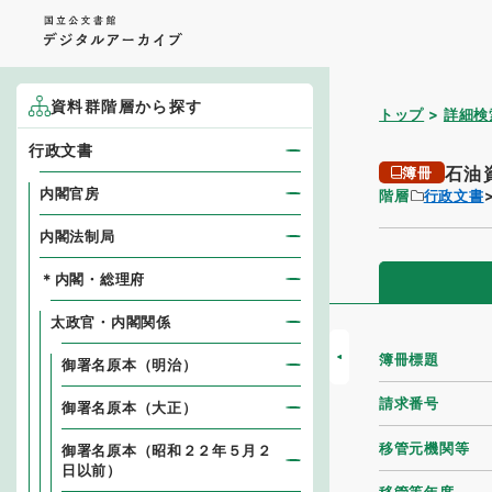
資料群階層から探す
トップ
詳細検
行政文書
石油
簿冊
内閣官房
階層
行政文書
内閣法制局
＊内閣・総理府
太政官・内閣関係
簿冊標題
御署名原本（明治）
請求番号
御署名原本（大正）
移管元機関等
御署名原本（昭和２２年５月２
日以前）