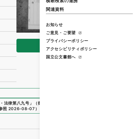
横断検索の連携
関連資料
お知らせ
ご意見・ご要望
プライバシーポリシー
閲覧
アクセシビリティポリシー
国立公文書館へ
・法律第八九号
」
（
御35538100
）
、
国立公文書館デジタルア
参照
2026-08-07
）