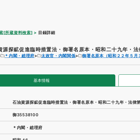
索[所蔵資料検索]
目録詳細
資源探鉱促進臨時措置法・御署名原本・昭和二十九年・法律
＊内閣・総理府
太政官・内閣関係
御署名原本（昭和２２年５月
基本情報
石油資源探鉱促進臨時措置法・御署名原本・昭和二十九年・法律
御35538100
＊内閣・総理府