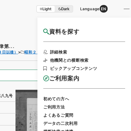
Light
Dark
Language
EN
資料を探す
国立公文書館HP利用案内
第...
利用請求書印刷
詳細検索
３日以後）
昭和２９年
法律
他機関との横断検索
ピックアップコンテンツ
全ての情報
ご利用案内
第八九号
初めての方へ
ご利用方法
よくあるご質問
データの二次利用