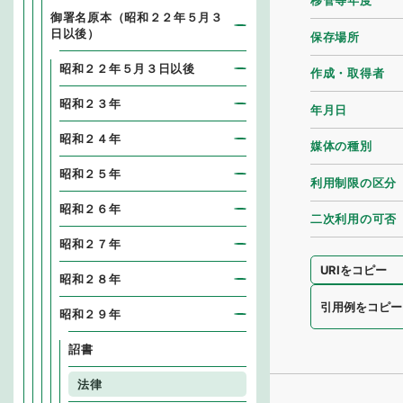
移管等年度
御署名原本（昭和２２年５月３
日以後）
保存場所
昭和２２年５月３日以後
作成・取得者
昭和２３年
年月日
昭和２４年
媒体の種別
昭和２５年
利用制限の区分
昭和２６年
二次利用の可否
昭和２７年
URIをコピー
昭和２８年
引用例をコピー
昭和２９年
詔書
法律