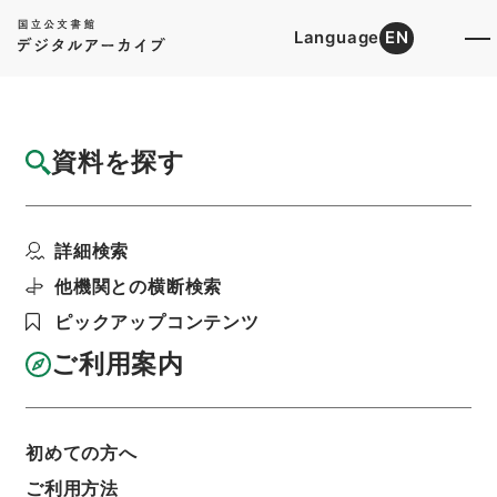
Language
EN
トップ
詳細検索[所蔵資料検索]
目録詳細
資料を探す
簿冊
地方税法の一部を改正する法律・御署名原
詳細検索
本・昭和二十九年・法律...
階層
行政文書
＊内閣・総理府
太政官・内閣関係
他機関との横断検索
御署名原本（昭和２２年５月３日以後）
ピックアップコンテンツ
昭和２９年
法律
利用請求書印刷
ご利用案内
初めての方へ
基本情報
全ての情報
ご利用方法