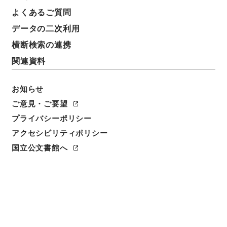
よくあるご質問
データの二次利用
横断検索の連携
関連資料
お知らせ
ご意見・ご要望
プライバシーポリシー
アクセシビリティポリシー
閲覧
国立公文書館へ
簿冊標題
地方税法の一部を改正する法律・御署名原本・昭和二
十九年・法律第九五号
請求番号
御35544100