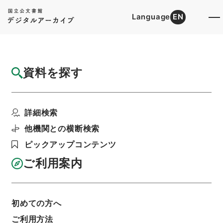
Language
EN
トップ
詳細検索[所蔵資料検索]
目録詳細
資料を探す
簿冊
民事訴訟用印紙法等の一部を改正する法律・
詳細検索
御署名原本・昭和二十...
階層
行政文書
＊内閣・総理府
太政官・内閣関係
他機関との横断検索
御署名原本（昭和２２年５月３日以後）
ピックアップコンテンツ
昭和２９年
法律
利用請求書印刷
ご利用案内
初めての方へ
基本情報
全ての情報
ご利用方法