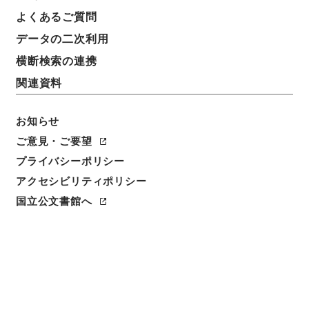
よくあるご質問
データの二次利用
横断検索の連携
関連資料
お知らせ
ご意見・ご要望
プライバシーポリシー
アクセシビリティポリシー
閲覧
国立公文書館へ
簿冊標題
民事訴訟用印紙法等の一部を改正する法律・御署名原
本・昭和二十九年・法律第一二八号
請求番号
御35577100