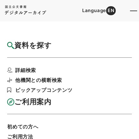
Language
EN
トップ
詳細検索[所蔵資料検索]
目録詳細
資料を探す
簿冊
関税法等の一部を改正する法律・御署名原
詳細検索
本・昭和二十六年・法律...
階層
行政文書
＊内閣・総理府
太政官・内閣関係
他機関との横断検索
御署名原本（昭和２２年５月３日以後）
ピックアップコンテンツ
昭和２６年
法律
利用請求書印刷
ご利用案内
初めての方へ
基本情報
全ての情報
ご利用方法