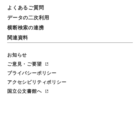
よくあるご質問
データの二次利用
横断検索の連携
関連資料
お知らせ
ご意見・ご要望
プライバシーポリシー
アクセシビリティポリシー
閲覧
国立公文書館へ
簿冊標題
関税法等の一部を改正する法律・御署名原本・昭和二
十六年・法律第二七一号
請求番号
御33345100