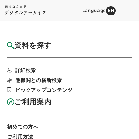
Language
EN
トップ
詳細検索[所蔵資料検索]
目録詳細
資料を探す
簿冊
関税定率法等の一部を改正する法律・御署名
詳細検索
原本・昭和三十八年・...
階層
行政文書
＊内閣・総理府
太政官・内閣関係
他機関との横断検索
御署名原本（昭和２２年５月３日以後）
ピックアップコンテンツ
昭和３８年
法律
利用請求書印刷
ご利用案内
初めての方へ
基本情報
全ての情報
ご利用方法