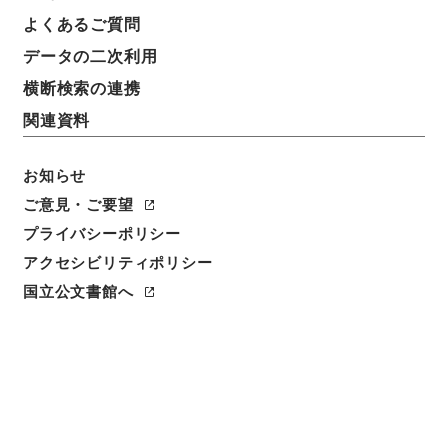
よくあるご質問
データの二次利用
横断検索の連携
関連資料
お知らせ
ご意見・ご要望
プライバシーポリシー
アクセシビリティポリシー
閲覧
国立公文書館へ
簿冊標題
関税定率法等の一部を改正する法律・御署名原本・昭
和三十八年・第三巻・法律第六八号
請求番号
御40834100