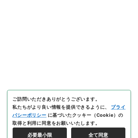
引用例をコピー
和四十六年・第六巻・法律第一
二二号
」
（
御45227100
）
、
国
立公文書館デジタルアーカイ
ブ
、
https://www.digital.arc
hives.go.jp/file/686366
（
参
照
2026-08-08
）
件名・細目一覧
下位に件名・細目一覧はありません
ご訪問いただきありがとうございます。
私たちがより良い情報を提供できるように、
プライ
バシーポリシー
に基づいたクッキー（Cookie）の
取得と利用に同意をお願いいたします。
必要最小限
全て同意