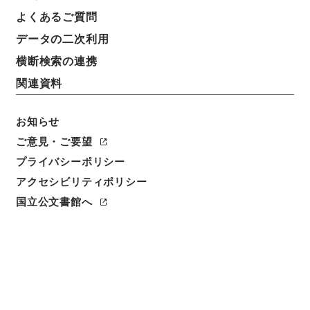
よくあるご質問
データの二次利用
横断検索の連携
関連資料
お知らせ
ご意見・ご要望
プライバシーポリシー
アクセシビリティポリシー
閲覧
国立公文書館へ
簿冊標題
特別職の職員の給与に関する法律及び沖縄復帰のため
の準備委員会への日本国政府代表に関する臨時措置法
の一部を改正する法律・御署名原本・昭和四十六年・
第六巻・法律第一二二号