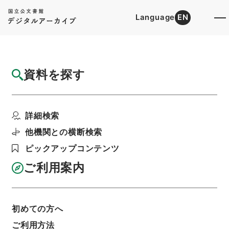
Language
EN
トップ
詳細検索[所蔵資料検索]
目録詳細
資料を探す
簿冊
特別職の職員の給与に関する法律及び沖縄復
詳細検索
帰のための準備委員会...
階層
行政文書
＊内閣・総理府
太政官・内閣関係
他機関との横断検索
御署名原本（昭和２２年５月３日以後）
ピックアップコンテンツ
昭和４６年
法律
利用請求書印刷
ご利用案内
初めての方へ
基本情報
全ての情報
ご利用方法