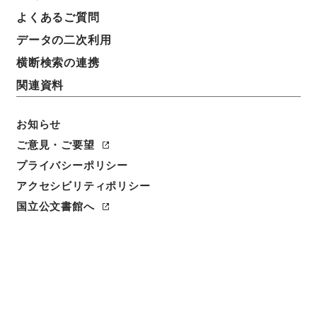
よくあるご質問
データの二次利用
横断検索の連携
関連資料
お知らせ
ご意見・ご要望
プライバシーポリシー
アクセシビリティポリシー
閲覧
国立公文書館へ
簿冊標題
租税特別措置法の一部を改正する法律・御署名原本・
昭和四十六年・第六巻・法律第一二五号
請求番号
御45230100