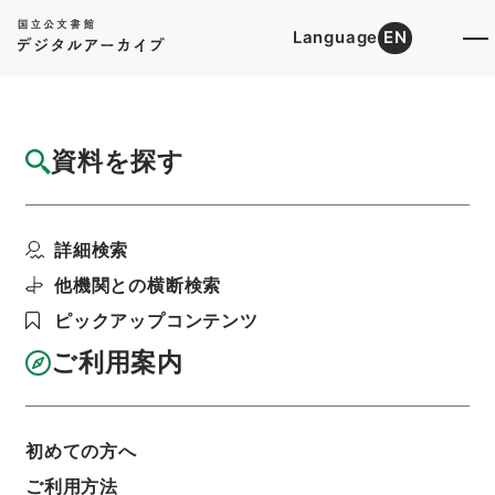
Language
EN
トップ
詳細検索[所蔵資料検索]
目録詳細
資料を探す
簿冊
租税特別措置法の一部を改正する法律・御署
詳細検索
名原本・昭和四十六年...
階層
行政文書
＊内閣・総理府
太政官・内閣関係
他機関との横断検索
御署名原本（昭和２２年５月３日以後）
ピックアップコンテンツ
昭和４６年
法律
利用請求書印刷
ご利用案内
初めての方へ
基本情報
全ての情報
ご利用方法