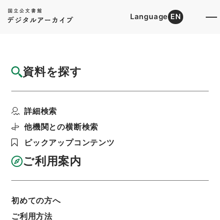
Language
EN
トップ
詳細検索[所蔵資料検索]
目録詳細
資料を探す
簿冊
農業近代化助成資金の設置に関する法律施行
詳細検索
令・御署名原本・昭和...
階層
行政文書
＊内閣・総理府
太政官・内閣関係
他機関との横断検索
御署名原本（昭和２２年５月３日以後）
ピックアップコンテンツ
昭和３６年
政令
利用請求書印刷
ご利用案内
初めての方へ
基本情報
全ての情報
ご利用方法