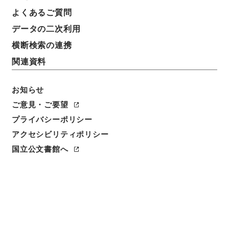
よくあるご質問
データの二次利用
横断検索の連携
関連資料
お知らせ
ご意見・ご要望
プライバシーポリシー
アクセシビリティポリシー
閲覧
国立公文書館へ
簿冊標題
農業近代化助成資金の設置に関する法律施行令・御署
名原本・昭和三十六年・第十三巻・政令第三四七号
請求番号
御40011100