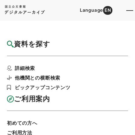
Language
EN
トップ
詳細検索[所蔵資料検索]
目録詳細
資料を探す
簿冊
公正取引委員会事務局組織令の一部を改正す
詳細検索
る政令・御署名原本・...
階層
行政文書
＊内閣・総理府
太政官・内閣関係
他機関との横断検索
御署名原本（昭和２２年５月３日以後）
ピックアップコンテンツ
昭和４８年
政令
利用請求書印刷
ご利用案内
初めての方へ
基本情報
全ての情報
ご利用方法