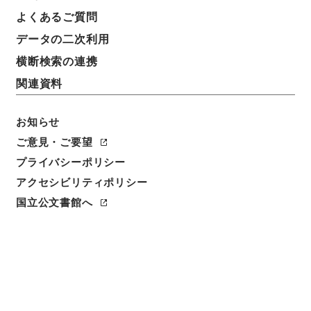
よくあるご質問
データの二次利用
横断検索の連携
関連資料
お知らせ
ご意見・ご要望
プライバシーポリシー
アクセシビリティポリシー
閲覧
国立公文書館へ
簿冊標題
公正取引委員会事務局組織令の一部を改正する政令・
御署名原本・昭和四十八年・第八巻・政令第一七七号
請求番号
御46533100