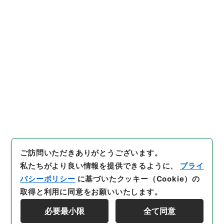
引用例をコピー
533100
）
、
国立公文書館デジ
タルアーカイブ
、
https://ww
w.digital.archives.go.jp/file/
687853
（
参照
2026-08-0
7
）
件名・細目一覧
下位に件名・細目一覧はありません
ご訪問いただきありがとうございます。
私たちがより良い情報を提供できるように、
プライ
バシーポリシー
に基づいたクッキー（Cookie）の
取得と利用に同意をお願いいたします。
必要最小限
全て同意