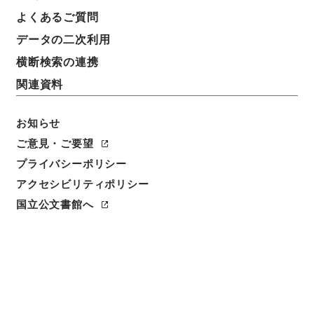
よくあるご質問
データの二次利用
横断検索の連携
関連資料
お知らせ
ご意見・ご要望
プライバシーポリシー
アクセシビリティポリシー
閲覧
国立公文書館へ
簿冊標題
許可、認可等の整理に関する法律・御署名原本・昭和
四十七年・第四巻・法律第一一一号
請求番号
御45759100