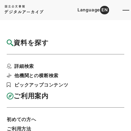
Language
EN
トップ
詳細検索[所蔵資料検索]
目録詳細
資料を探す
簿冊
許可、認可等の整理に関する法律・御署名原
詳細検索
本・昭和四十七年・第...
階層
行政文書
＊内閣・総理府
太政官・内閣関係
他機関との横断検索
御署名原本（昭和２２年５月３日以後）
ピックアップコンテンツ
昭和４７年
法律
利用請求書印刷
ご利用案内
初めての方へ
基本情報
全ての情報
ご利用方法