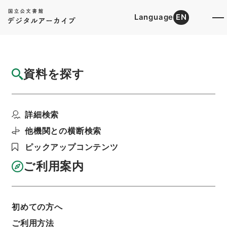
Language
EN
トップ
詳細検索[所蔵資料検索]
目録詳細
資料を探す
簿冊
漁業生産調整組合法施行令・御署名原本・昭
詳細検索
和三十六年・第十二巻...
階層
行政文書
＊内閣・総理府
太政官・内閣関係
他機関との横断検索
御署名原本（昭和２２年５月３日以後）
ピックアップコンテンツ
昭和３６年
政令
利用請求書印刷
ご利用案内
初めての方へ
基本情報
全ての情報
ご利用方法