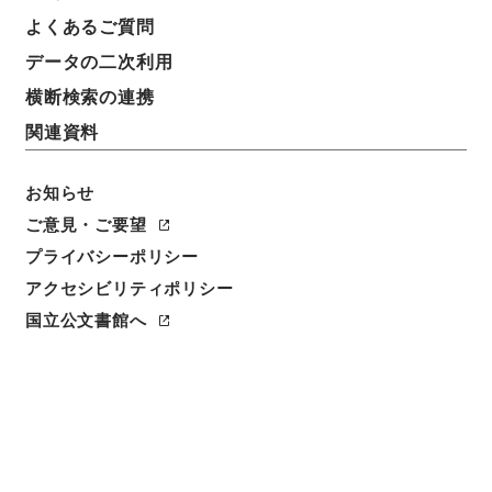
よくあるご質問
データの二次利用
横断検索の連携
関連資料
お知らせ
ご意見・ご要望
プライバシーポリシー
アクセシビリティポリシー
閲覧
国立公文書館へ
簿冊標題
漁業生産調整組合法施行令・御署名原本・昭和三十六
年・第十二巻・政令第二六九号
請求番号
御39933100