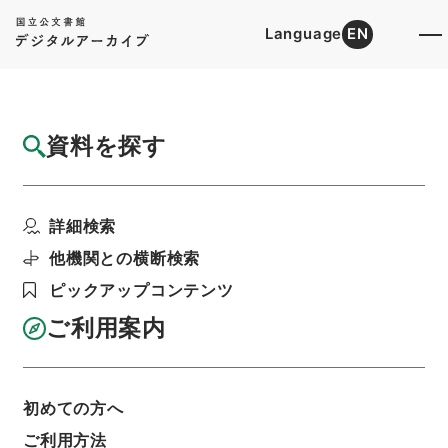
Language
EN
トップ
詳細検索[所蔵資料検索]
目録詳細
資料を探す
件名
全国総合開発計画について
詳細検索
階層
行政文書
＊内閣・総理府
太政官・内閣関係
内閣公文
国土・開発
他機関との横断検索
内閣公文・国土開発・一般・開発振興・Ｈ０１－
７・第７巻
ピックアップコンテンツ
利用請求書印刷
ご利用案内
基本情報
全ての情報
初めての方へ
ご利用方法