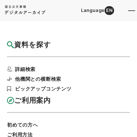
Language
EN
トップ
詳細検索[所蔵資料検索]
目録詳細
資料を探す
件名
軍事公債額面二十六万二千五百円ヲ発行ス
詳細検索
階層
行政文書
＊内閣・総理府
太政官・内閣関係
第六類 公文類聚
他機関との横断検索
公文類聚・第１９編・明治２８年
公文類聚・第十九編・明治二十八年・第二十二
ピックアップコンテンツ
巻・財政十・税規附手数料・国債・貨幣・雑載
ご利用案内
利用請求書印刷
初めての方へ
基本情報
全ての情報
ご利用方法