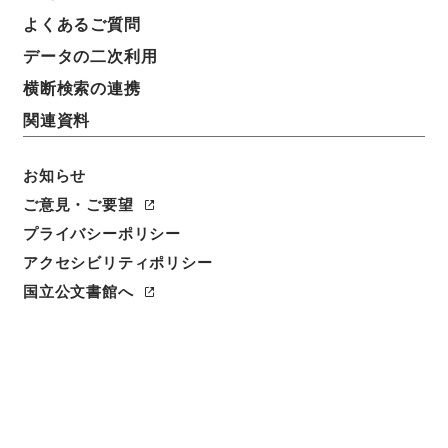
よくあるご質問
データの二次利用
横断検索の連携
関連資料
お知らせ
ご意見・ご要望
プライバシーポリシー
アクセシビリティポリシー
国立公文書館へ
閲覧
件名
軍事公債額面二十六万二千五百円ヲ発行ス
請求番号
類00735100