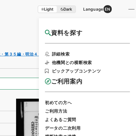
Light
Dark
Language
EN
資料を探す
国立公文書館HP利用案内
利用請求書
詳細検索
聚・第３５編・明治４４年
印刷
他機関との横断検索
ピックアップコンテンツ
ご利用案内
全ての情報
初めての方へ
ご利用方法
よくあるご質問
データの二次利用