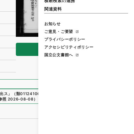
横断検索の連携
関連資料
お知らせ
ご意見・ご要望
プライバシーポリシー
アクセシビリティポリシー
閲覧
国立公文書館へ
出ス
」
（
類01124100-05600
）
、
国立公文書館デジタルアー
参照
2026-08-08
）