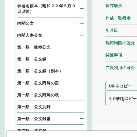
保存場所
御署名原本（昭和２２年５月３
日以後）
作成・取得者
内閣公文
年月日
内閣人事公文
利用制限の区分
第一類 雑種公文
関連事項
第一類 公文録
二次利用の可否
第一類 公文録（副本）
第一類 公文附属の図
URIをコピー
第一類 公文附属の表
引用例をコピー
第一類 公文別録
第一類 公文雑纂
第二類 巡幸録