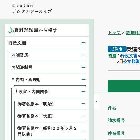
資料群階層から探す
トップ
詳細検
行政文書
衆議
件名
内閣官房
階層
行政文書
公文類
内閣法制局
＊内閣・総理府
太政官・内閣関係
御署名原本（明治）
件名
御署名原本（大正）
請求番号
御署名原本（昭和２２年５月２
件名番号
日以前）