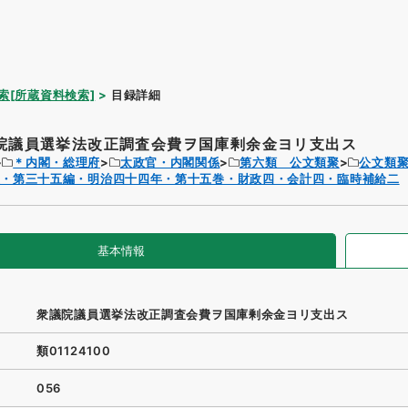
索[所蔵資料検索]
目録詳細
院議員選挙法改正調査会費ヲ国庫剰余金ヨリ支出ス
＊内閣・総理府
太政官・内閣関係
第六類 公文類聚
公文類
聚・第三十五編・明治四十四年・第十五巻・財政四・会計四・臨時補給二
基本情報
衆議院議員選挙法改正調査会費ヲ国庫剰余金ヨリ支出ス
類01124100
056