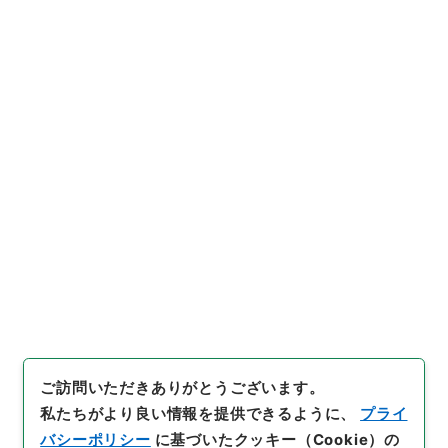
https://www.digital.archive
URIをコピー
s.go.jp/item/3033982
[件名・細目]
「
朝鮮国諸品輸出
入税金当分見合相成度申上
」
（
公00828100-00400
）
、
国
引用例をコピー
立公文書館デジタルアーカイ
ブ
、
https://www.digital.arc
hives.go.jp/item/3033982
（
参照
2026-08-08
）
ご訪問いただきありがとうございます。
私たちがより良い情報を提供できるように、
プライ
バシーポリシー
に基づいたクッキー（Cookie）の