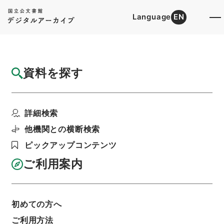
Language
EN
トップ
詳細検索[所蔵資料検索]
目録詳細
資料を探す
件名
朝鮮国諸品輸出入税金当分見合相成度申上
詳細検索
階層
行政文書
＊内閣・総理府
太政官・内閣関係
第一類 公文録
公文録・明治６年
他機関との横断検索
公文録・明治六年・第九十七巻・明治六年八月・
外務省伺録（一）
ピックアップコンテンツ
利用請求書印刷
ご利用案内
基本情報
全ての情報
初めての方へ
ご利用方法