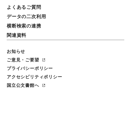
よくあるご質問
データの二次利用
横断検索の連携
関連資料
お知らせ
ご意見・ご要望
プライバシーポリシー
アクセシビリティポリシー
閲覧
国立公文書館へ
件名
朝鮮国諸品輸出入税金当分見合相成度申上
請求番号
公00828100