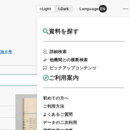
Light
Dark
Language
EN
資料を探す
国立公文書館HP利用案内
利用請求書印刷
詳細検索
明治５年
他機関との横断検索
ピックアップコンテンツ
ご利用案内
全ての情報
初めての方へ
ご利用方法
よくあるご質問
データの二次利用