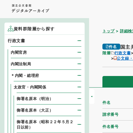
資料群階層から探す
トップ
詳細検
行政文書
国主
件名
内閣官房
階層
行政文書
公文録
内閣法制局
＊内閣・総理府
太政官・内閣関係
御署名原本（明治）
件名
御署名原本（大正）
請求番号
御署名原本（昭和２２年５月２
件名番号
日以前）