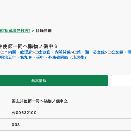
索[所蔵資料検索]
目録詳細
并使節一同ヘ賜物ノ儀申立
＊内閣・総理府
太政官・内閣関係
第一類 公文録
公文録・
・明治五年・第九巻・壬申・外務省附録（琉球藩）
基本情報
国主并使節一同ヘ賜物ノ儀申立
公00632100
008