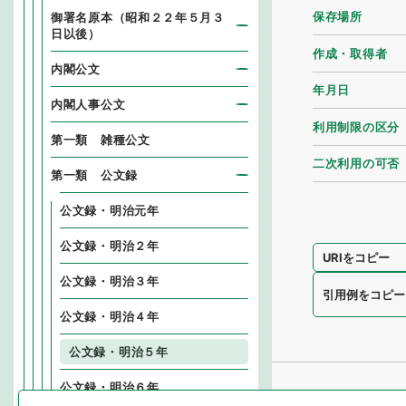
保存場所
御署名原本（昭和２２年５月３
日以後）
作成・取得者
内閣公文
年月日
内閣人事公文
利用制限の区分
第一類 雑種公文
二次利用の可否
第一類 公文録
公文録・明治元年
公文録・明治２年
URIをコピー
公文録・明治３年
引用例をコピー
公文録・明治４年
公文録・明治５年
公文録・明治６年