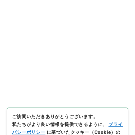
https://www.digital.archive
URIをコピー
s.go.jp/item/3625136
[件名・細目]
「
御傭米人リセン
トル月給御渡ノ儀申立
」
（
公04
098100-05400
）
、
国立公文
引用例をコピー
書館デジタルアーカイブ
、
http
s://www.digital.archives.go.
jp/item/3625136
（
参照
2026
-08-09
）
ご訪問いただきありがとうございます。
私たちがより良い情報を提供できるように、
プライ
バシーポリシー
に基づいたクッキー（Cookie）の