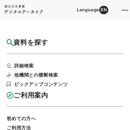
Language
EN
トップ
詳細検索[所蔵資料検索]
目録詳細
資料を探す
件名
御傭米人リセントル月給御渡ノ儀申立
詳細検索
階層
行政文書
＊内閣・総理府
太政官・内閣関係
第一類 公文録
公文録・明治１８年
他機関との横断検索
公文録・明治十八年・第二百三巻・明治五年～七
年・使清締約始末（二）
ピックアップコンテンツ
利用請求書印刷
ご利用案内
基本情報
全ての情報
初めての方へ
ご利用方法