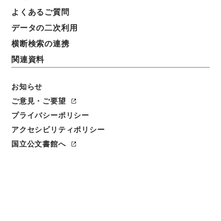
よくあるご質問
データの二次利用
横断検索の連携
関連資料
お知らせ
ご意見・ご要望
プライバシーポリシー
アクセシビリティポリシー
閲覧
国立公文書館へ
件名
御傭米人リセントル月給御渡ノ儀申立
請求番号
公04098100