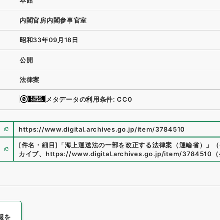
本館
内閣官房内閣参事官室
昭和33年09月18日
公開
法律案
メタデータの利用条件: CC0
https://www.digital.archives.go.jp/item/3784510
[件名・細目]
「
海上運送法の一部を改正する法律案（運輸省）
」
（
カイブ
、
https://www.digital.archives.go.jp/item/3784510
（
報を