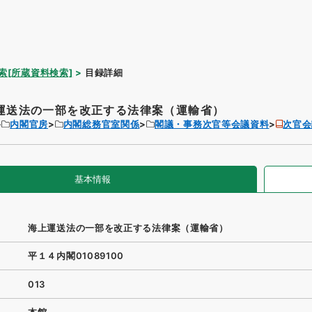
索[所蔵資料検索]
目録詳細
運送法の一部を改正する法律案（運輸省）
内閣官房
内閣総務官室関係
閣議・事務次官等会議資料
次官会
基本情報
海上運送法の一部を改正する法律案（運輸省）
平１４内閣01089100
013