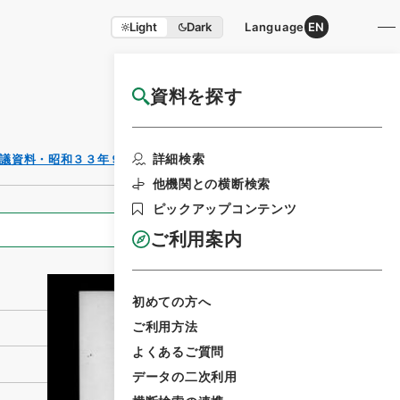
Light
Dark
Language
EN
資料を探す
国立公文書館HP利用案内
利用請求書印刷
詳細検索
議資料・昭和３３年９月１８日
他機関との横断検索
ピックアップコンテンツ
全ての情報
ご利用案内
初めての方へ
ご利用方法
よくあるご質問
データの二次利用