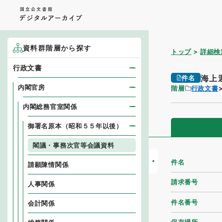
資料群階層から探す
トップ
詳細検
行政文書
海上
件名
内閣官房
階層
行政文書
内閣総務官室関係
御署名原本（昭和５５年以後）
閣議・事務次官等会議資料
件名
請願陳情関係
請求番号
人事関係
件名番号
会計関係