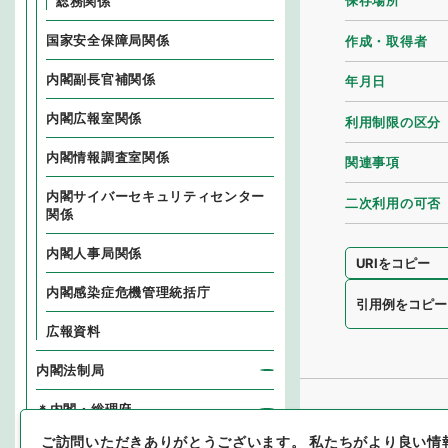
保存場所
総務関係
国家安全保障局関係
作成・取得者
内閣副長官補関係
年月日
内閣広報室関係
利用制限の区分
内閣情報調査室関係
関連事項
内閣サイバーセキュリティセンター
二次利用の可否
関係
内閣人事局関係
URIをコピー
内閣感染症危機管理統括庁
引用例をコピー
広報資料
内閣法制局
＊内閣・総理府
ご訪問いただきありがとうございます。
私たちがより良い情