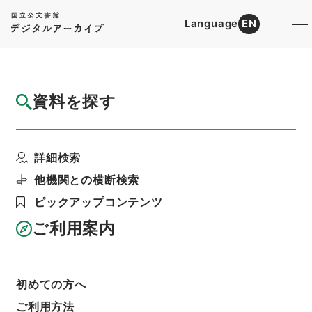
Language
EN
トップ
詳細検索[所蔵資料検索]
目録詳細
資料を探す
件名
北西太平洋の公海における漁業に関する日本
詳細検索
国とソヴィエト社会主...
階層
行政文書
内閣官房
内閣総務官室関係
他機関との横断検索
閣議・事務次官等会議資料
ピックアップコンテンツ
閣議案件綴・昭和３９年４月１４日
利用請求書印刷
ご利用案内
初めての方へ
基本情報
全ての情報
ご利用方法