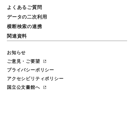
よくあるご質問
データの二次利用
横断検索の連携
関連資料
お知らせ
ご意見・ご要望
プライバシーポリシー
アクセシビリティポリシー
閲覧
国立公文書館へ
件名
北西太平洋の公海における漁業に関する日本国とソヴ
ィエト社会主義共和国連邦との間の条約に基づく漁業
規則の違反によりだ捕された漁船及び逮捕された人の
引渡手続について