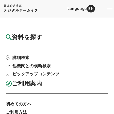
Language
EN
トップ
詳細検索[所蔵資料検索]
目録詳細
資料を探す
件名
人員馬匹増減表附録名古屋鎮台伺
詳細検索
階層
行政文書
＊内閣・総理府
太政官・内閣関係
第一類 公文別録
他機関との横断検索
公文別録・陸軍省衆規渕鑑抜粋・明治元年～明治
八年・第三十六巻・明治六年～明治八年
ピックアップコンテンツ
利用請求書印刷
ご利用案内
基本情報
全ての情報
初めての方へ
ご利用方法