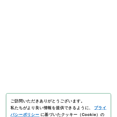
https://www.digital.archive
URIをコピー
s.go.jp/item/626464
[件名・細目]
「
人員馬匹増減表
附録名古屋鎮台伺
」
（
別00205
100-01600
）
、
国立公文書館
引用例をコピー
デジタルアーカイブ
、
https://
www.digital.archives.go.jp/i
tem/626464
（
参照
2026-08
-09
）
ご訪問いただきありがとうございます。
私たちがより良い情報を提供できるように、
プライ
バシーポリシー
に基づいたクッキー（Cookie）の