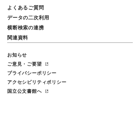
よくあるご質問
データの二次利用
横断検索の連携
関連資料
お知らせ
ご意見・ご要望
プライバシーポリシー
アクセシビリティポリシー
閲覧
国立公文書館へ
件名
人員馬匹増減表附録名古屋鎮台伺
請求番号
別00205100