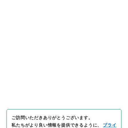
https://www.digital.archive
URIをコピー
s.go.jp/item/627503
[件名・細目]
「
官報送付時限改
正ニ付印刷駅逓両局ヘ命令書改
正ノ件
」
（
別00008100-007
引用例をコピー
00
）
、
国立公文書館デジタルア
ーカイブ
、
https://www.digit
al.archives.go.jp/item/6275
03
（
参照
2026-08-09
）
ご訪問いただきありがとうございます。
私たちがより良い情報を提供できるように、
プライ