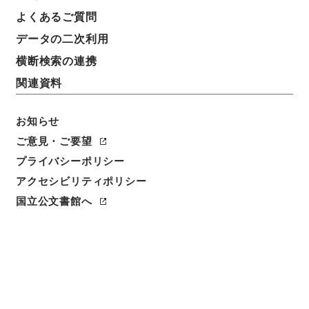
よくあるご質問
データの二次利用
横断検索の連携
関連資料
お知らせ
ご意見・ご要望
プライバシーポリシー
アクセシビリティポリシー
国立公文書館へ
閲覧
件名
官報送付時限改正ニ付印刷駅逓両局ヘ命令書改正ノ件
請求番号
別00008100