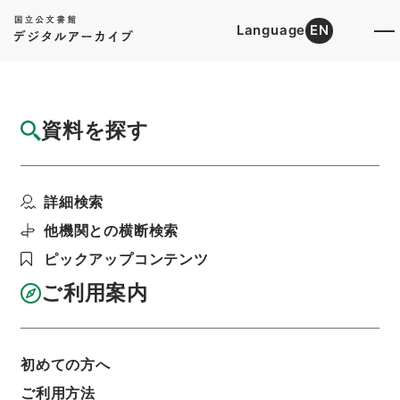
Language
EN
トップ
詳細検索[所蔵資料検索]
目録詳細
資料を探す
件名
官報送付時限改正ニ付印刷駅逓両局ヘ命令書
詳細検索
改正ノ件
階層
行政文書
＊内閣・総理府
太政官・内閣関係
他機関との横断検索
第一類 公文別録
ピックアップコンテンツ
公文別録・太政官・明治十五年～明治十八年・第
三巻・明治十七年～明治十八年
ご利用案内
利用請求書印刷
初めての方へ
基本情報
全ての情報
ご利用方法