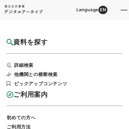
Language
EN
トップ
詳細検索[所蔵資料検索]
目録詳細
資料を探す
件名
人口政策確立要綱ニ関スル件
詳細検索
階層
行政文書
＊内閣・総理府
太政官・内閣関係
第一類 公文別録
他機関との横断検索
公文別録・内閣（企画院上申書類）・昭和十五年
～昭和十八年・第二巻・昭和十六年
ピックアップコンテンツ
利用請求書印刷
ご利用案内
基本情報
全ての情報
初めての方へ
ご利用方法