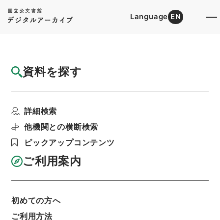
Language
EN
トップ
詳細検索[所蔵資料検索]
目録詳細
資料を探す
件名
臨時制度整理ニ関スル書類○海軍省事務簡捷
詳細検索
調査委員異動報告
階層
行政文書
＊内閣・総理府
太政官・内閣関係
他機関との横断検索
第一類 公文別録
ピックアップコンテンツ
公文別録・臨時制度整理局書類・大正元年・第十
二巻・大正元年
ご利用案内
利用請求書印刷
初めての方へ
基本情報
全ての情報
ご利用方法