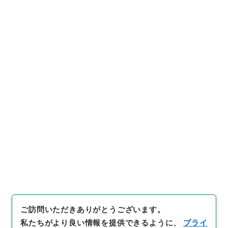
https://www.digital.archive
URIをコピー
s.go.jp/item/638874
[件名・細目]
「
臨時制度整理ニ
関スル書類○各省官制改正件
名
」
（
別00162100-0180
引用例をコピー
0
）
、
国立公文書館デジタルア
ーカイブ
、
https://www.digit
al.archives.go.jp/item/6388
74
（
参照
2026-08-09
）
ご訪問いただきありがとうございます。
私たちがより良い情報を提供できるように、
プライ