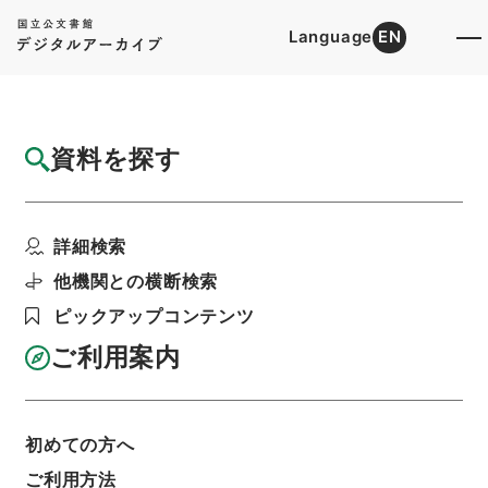
Language
EN
トップ
詳細検索[所蔵資料検索]
目録詳細
資料を探す
件名
臨時制度整理ニ関スル書類○各省官制改正件
詳細検索
名
階層
行政文書
＊内閣・総理府
太政官・内閣関係
他機関との横断検索
第一類 公文別録
ピックアップコンテンツ
公文別録・臨時制度整理局書類・大正元年・第十
二巻・大正元年
ご利用案内
利用請求書印刷
初めての方へ
基本情報
全ての情報
ご利用方法