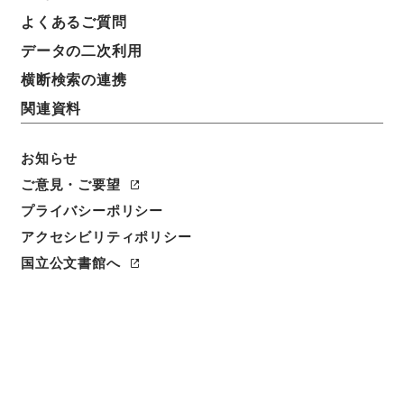
よくあるご質問
データの二次利用
横断検索の連携
関連資料
お知らせ
ご意見・ご要望
プライバシーポリシー
アクセシビリティポリシー
国立公文書館へ
閲覧
件名
臨時制度整理ニ関スル書類○各省官制改正件名
請求番号
別00162100