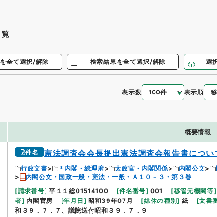
一覧
を全て選択/解除
検索結果を全て選択/解除
選
表示数
表示順
.
概要情報
件名
憲法調査会会長提出憲法調査会報告書につい
行政文書
＊内閣・総理府
太政官・内閣関係
内閣公文
内閣公文・国政一般・憲法・一般・Ａ１０－３・第３巻
[
請求番号
]
平１１総01514100
[
件名番号
]
001
[
移管元機関等
]
者
]
内閣官房
[
年月日
]
昭和39年07月
[
媒体の種別
]
紙
[
文書
和３９．７．７、議院送付昭和３９．７．９