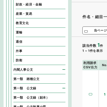
財政・経済・金融
産業・貿易
件名・細目
教育文化
当ページ
運輸
通信
1
該当件数
件
1
~
1
件を表示
外事
防衛
利用請求
No
CSV出力
内閣人事公文
第一類 雑種公文
第一類 公文録
1
第一類 公文録（副本）
第一類 公文附属の図