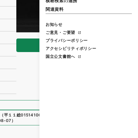
横断検索の連携
関連資料
お知らせ
ご意見・ご要望
プライバシーポリシー
閲覧
アクセシビリティポリシー
国立公文書館へ
（
平１１総01514100
）
、
国立公文書館デジタルアーカイブ
、
h
08-07
）