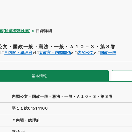
索[所蔵資料検索]
目録詳細
公文・国政一般・憲法・一般・Ａ１０－３・第３巻
＊内閣・総理府
太政官・内閣関係
内閣公文
国政一般
基本情報
内閣公文・国政一般・憲法・一般・Ａ１０－３・第３巻
平１１総01514100
＊内閣・総理府