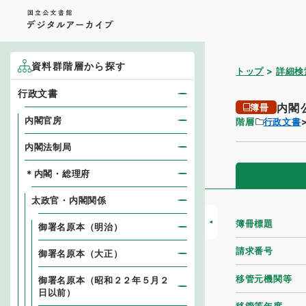
資料群階層から探す
トップ
詳細検
行政文書
内閣
簿冊
内閣官房
階層
行政文書
内閣法制局
＊内閣・総理府
太政官・内閣関係
簿冊標題
御署名原本（明治）
請求番号
御署名原本（大正）
移管元機関等
御署名原本（昭和２２年５月２
日以前）