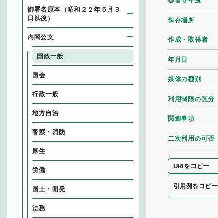
移管等年度
御署名原本（昭和２２年５月３
日以後）
保存場所
内閣公文
作成・取得者
国政一般
年月日
国会
媒体の種別
行政一般
利用制限の区分
地方自治
関連事項
警察・消防
二次利用の可否
厚生
URIをコピー
労働
引用例をコピー
国土・開発
法務