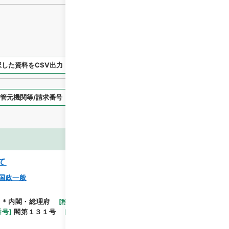
択した資料をCSV出力
選択した資料を利用請求
表示スタイル
画像等
て
国政一般
＊内閣・総理府
[
移管等年度
]
平成 11
[
作成・取得
閲覧
番号
]
閣第１３１号
[
数量
]
1
[
関連事項
]
閣議決定昭