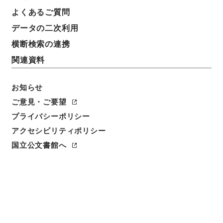
簿冊標題
よくあるご質問
総理府人事公文（国会同意人事等） ３巻 昭和５１
データの二次利用
年
横断検索の連携
請求番号
関連資料
平１８内府00012100
お知らせ
移管元機関等
内閣府
ご意見・ご要望
プライバシーポリシー
移管等年度
アクセシビリティポリシー
平成 18
国立公文書館へ
保存場所
分館
作成・取得者
総理府大臣官房人事課