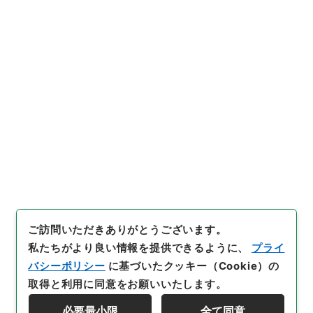
（供覧）
行政文書
内閣府
大臣官房関係
大臣官房人事課関係
総理府人事公文（国会同意人事等） ３巻 昭和５
１年
[
請求番号
]
平１８内府00012100
[
件名番号
]
023
[
移管元機関等
]
内閣府
[
移管等年度
]
平成 18
[
作成・
取得者
]
総理府大臣官房人事課
[
年月日
]
昭和52年01
月07日
[
媒体の種別
]
紙
[
文書番号
]
人閣第５号
[
保存場所
]
分館-06-007-00
[
利用制限の区分等
]
要審査
ご訪問いただきありがとうございます。
私たちがより良い情報を提供できるように、
プライ
バシーポリシー
に基づいたクッキー（Cookie）の
取得と利用に同意をお願いいたします。
必要最小限
全て同意