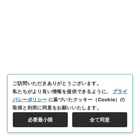
閲覧
27
件名
愛知県下邏卒一同百三十二名ヨリ同上
行政文書
＊内閣・総理府
太政官・内閣関係
第一類 公文録（副本）
公文録（副本）・明治六年・第二百三十四巻・明治六
年八月・諸県伺（二）
ご訪問いただきありがとうございます。
[
請求番号
]
公副00972100
[
件名番号
]
027
[
移管元
私たちがより良い情報を提供できるように、
プライ
機関等
]
＊内閣・総理府
[
移管等年度
]
昭和 46
[
作
バシーポリシー
に基づいたクッキー（Cookie）の
成・取得者
]
太政官
[
年月日
]
明治06年08月
[
媒体の
取得と利用に同意をお願いいたします。
種別
]
紙
必要最小限
全て同意
[
保存場所
]
本館-2A-025-00
資料群階層を表示する
[
利用制限の区分等
]
公開