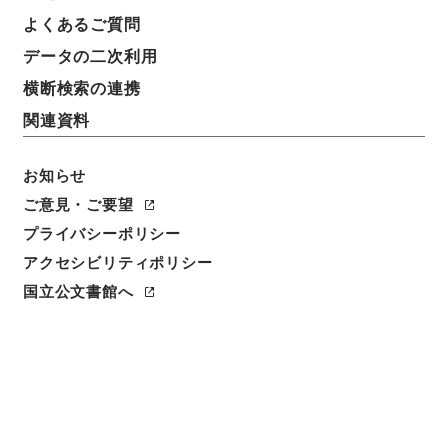
よくあるご質問
データの二次利用
横断検索の連携
関連資料
お知らせ
ご意見・ご要望
プライバシーポリシー
閲覧
アクセシビリティポリシー
国立公文書館へ
簿冊標題
公文録（副本）・明治六年・第二百三十四巻・明治六
年八月・諸県伺（二）
請求番号
公副00972100