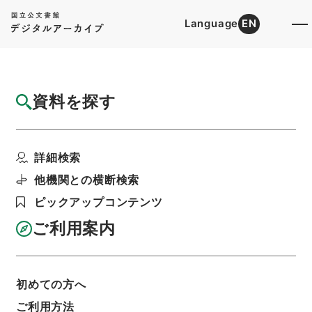
Language
EN
トップ
詳細検索[所蔵資料検索]
目録詳細
資料を探す
簿冊
公文録（副本）・明治六年・第二百三十四
詳細検索
巻・明治六年八月・諸県...
階層
行政文書
＊内閣・総理府
太政官・内閣関係
他機関との横断検索
第一類 公文録（副本）
ピックアップコンテンツ
利用請求書印刷
ご利用案内
基本情報
全ての情報
初めての方へ
ご利用方法