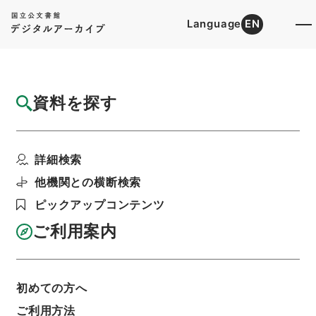
Language
EN
トップ
詳細検索[所蔵資料検索]
目録詳細
資料を探す
簿冊
公文録（副本）・明治六年・第百六十九巻・
詳細検索
明治六年七月・司法省...
階層
行政文書
＊内閣・総理府
太政官・内閣関係
他機関との横断検索
第一類 公文録（副本）
ピックアップコンテンツ
利用請求書印刷
ご利用案内
基本情報
全ての情報
初めての方へ
ご利用方法