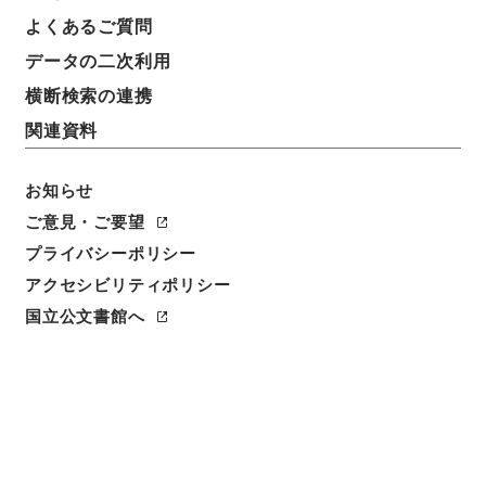
よくあるご質問
データの二次利用
横断検索の連携
関連資料
お知らせ
ご意見・ご要望
プライバシーポリシー
閲覧
アクセシビリティポリシー
国立公文書館へ
簿冊標題
公文録（副本）・明治六年・第百六十九巻・明治六年
七月・司法省伺（二）
請求番号
公副00906100