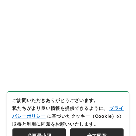
行政文書
＊内閣・総理府
太政官・内閣関係
第一類 公文録（副本）
公文録（副本）・明治六年・第百六十九巻・明治六年
七月・司法省伺（二）
[
請求番号
]
公副00906100
[
件名番号
]
022
[
移管元
機関等
]
＊内閣・総理府
[
移管等年度
]
昭和 46
[
作
成・取得者
]
太政官
[
年月日
]
明治06年07月
[
媒体の
種別
]
紙
[
保存場所
]
本館-2A-025-00
[
利用制限の区分等
]
公開
閲覧
ご訪問いただきありがとうございます。
私たちがより良い情報を提供できるように、
プライ
バシーポリシー
に基づいたクッキー（Cookie）の
取得と利用に同意をお願いいたします。
必要最小限
全て同意