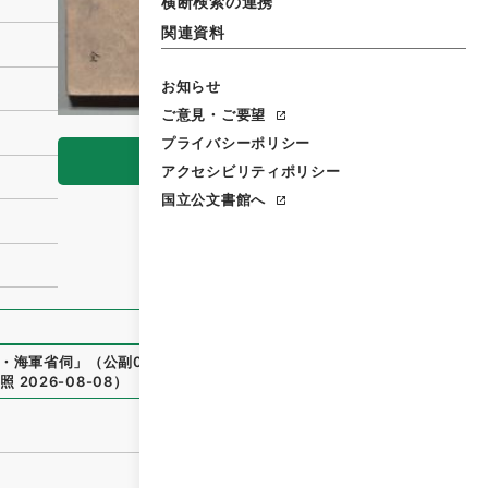
横断検索の連携
関連資料
お知らせ
ご意見・ご要望
プライバシーポリシー
閲覧
アクセシビリティポリシー
国立公文書館へ
・海軍省伺
」
（
公副01178100
）
、
国立公文書館デジタルアー
参照
2026-08-08
）