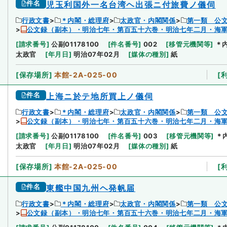
件名
児玉利国外一名台湾ヘ出張ニ付旅費ノ儀伺
行政文書
＊内閣・総理府
太政官・内閣関係
第一類 公
公文録（副本）・明治七年・第百五十六巻・明治七年二月・海
[
請求番号
]
公副01178100
[
件名番号
]
002
[
移管元機関等
]
＊
太政官
[
年月日
]
明治07年02月
[
媒体の種別
]
紙
[
保存場所
]
本館-2A-025-00
[
件名
上海ニ於テ地所買上ノ儀伺
行政文書
＊内閣・総理府
太政官・内閣関係
第一類 公
公文録（副本）・明治七年・第百五十六巻・明治七年二月・海
[
請求番号
]
公副01178100
[
件名番号
]
003
[
移管元機関等
]
＊
太政官
[
年月日
]
明治07年02月
[
媒体の種別
]
紙
[
保存場所
]
本館-2A-025-00
[
件名
東艦中国九州ヘ発帆届
行政文書
＊内閣・総理府
太政官・内閣関係
第一類 公
公文録（副本）・明治七年・第百五十六巻・明治七年二月・海