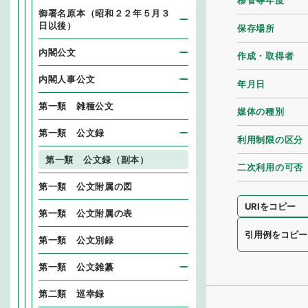
移管等年度
御署名原本（昭和２２年５月３
日以後）
保存場所
内閣公文
作成・取得者
内閣人事公文
年月日
第一類 雑種公文
媒体の種別
第一類 公文録
利用制限の区分
第一類 公文録（副本）
二次利用の可否
第一類 公文附属の図
URIをコピー
第一類 公文附属の表
引用例をコピー
第一類 公文別録
第一類 公文雑纂
第二類 巡幸録