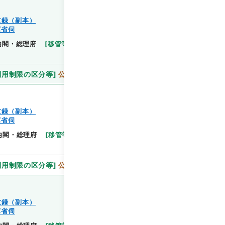
文録（副本）
軍省伺
閲覧
内閣・総理府
[
移管等年度
]
昭和 46
[
作成・取得者
]
利用制限の区分等
]
公開
文録（副本）
軍省伺
閲覧
内閣・総理府
[
移管等年度
]
昭和 46
[
作成・取得者
]
利用制限の区分等
]
公開
文録（副本）
軍省伺
閲覧