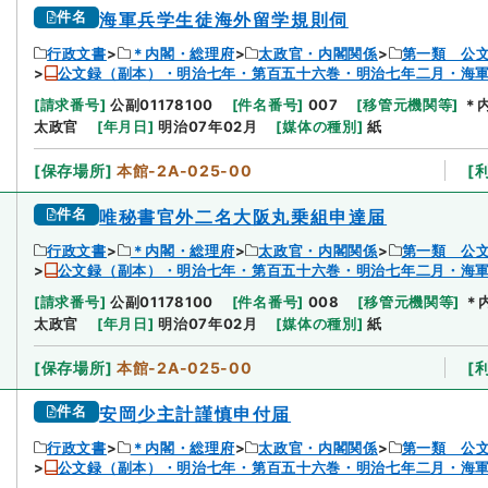
件名
海軍兵学生徒海外留学規則伺
行政文書
＊内閣・総理府
太政官・内閣関係
第一類 公
公文録（副本）・明治七年・第百五十六巻・明治七年二月・海
[
請求番号
]
公副01178100
[
件名番号
]
007
[
移管元機関等
]
＊
太政官
[
年月日
]
明治07年02月
[
媒体の種別
]
紙
[
保存場所
]
本館-2A-025-00
[
件名
唯秘書官外二名大阪丸乗組申達届
行政文書
＊内閣・総理府
太政官・内閣関係
第一類 公
公文録（副本）・明治七年・第百五十六巻・明治七年二月・海
[
請求番号
]
公副01178100
[
件名番号
]
008
[
移管元機関等
]
＊
太政官
[
年月日
]
明治07年02月
[
媒体の種別
]
紙
[
保存場所
]
本館-2A-025-00
[
件名
安岡少主計謹慎申付届
行政文書
＊内閣・総理府
太政官・内閣関係
第一類 公
公文録（副本）・明治七年・第百五十六巻・明治七年二月・海