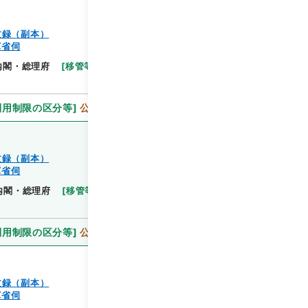
文録（副本）
軍省伺
閲覧
内閣・総理府
[
移管等年度
]
昭和 46
[
作成・取得者
]
利用制限の区分等
]
公開
文録（副本）
軍省伺
閲覧
内閣・総理府
[
移管等年度
]
昭和 46
[
作成・取得者
]
利用制限の区分等
]
公開
文録（副本）
軍省伺