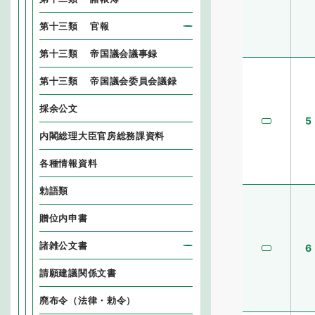
第十三類 官報
第十三類 帝国議会議事録
第十三類 帝国議会委員会議録
採余公文
5
内閣総理大臣官房総務課資料
各種情報資料
勅語類
贈位内申書
諸雑公文書
6
請願建議関係文書
廃布令（法律・勅令）