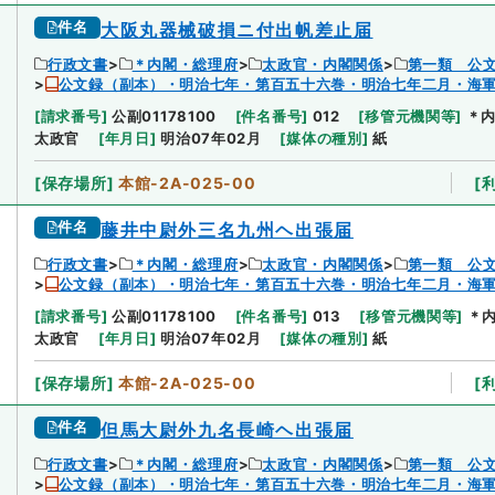
件名
大阪丸器械破損ニ付出帆差止届
行政文書
＊内閣・総理府
太政官・内閣関係
第一類 公
公文録（副本）・明治七年・第百五十六巻・明治七年二月・海
[
請求番号
]
公副01178100
[
件名番号
]
012
[
移管元機関等
]
＊
太政官
[
年月日
]
明治07年02月
[
媒体の種別
]
紙
[
保存場所
]
本館-2A-025-00
[
件名
藤井中尉外三名九州ヘ出張届
行政文書
＊内閣・総理府
太政官・内閣関係
第一類 公
公文録（副本）・明治七年・第百五十六巻・明治七年二月・海
[
請求番号
]
公副01178100
[
件名番号
]
013
[
移管元機関等
]
＊
太政官
[
年月日
]
明治07年02月
[
媒体の種別
]
紙
[
保存場所
]
本館-2A-025-00
[
件名
但馬大尉外九名長崎ヘ出張届
行政文書
＊内閣・総理府
太政官・内閣関係
第一類 公
公文録（副本）・明治七年・第百五十六巻・明治七年二月・海