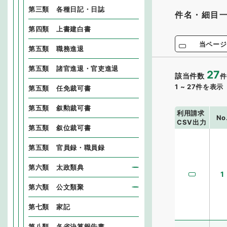
第三類 各種日記・日誌
件名・細目
第四類 上書建白書
当ページ
第五類 職務進退
第五類 諸官進退・官吏進退
27
該当件数
件
1
~
27
件を表示
第五類 任免裁可書
第五類 叙勲裁可書
利用請求
No
CSV出力
第五類 叙位裁可書
第五類 官員録・職員録
第六類 太政類典
1
第六類 公文類聚
第七類 家記
第八類 各省決算報告書