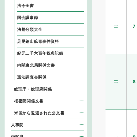
法令全書
国会議事録
7
法規分類大全
足尾銅山鉱毒事件資料
紀元二千六百年祝典記録
内閣東北局関係文書
憲法調査会関係
8
総理庁・総理府関係
枢密院関係文書
米国から返還された公文書
人事院
内閣府
9