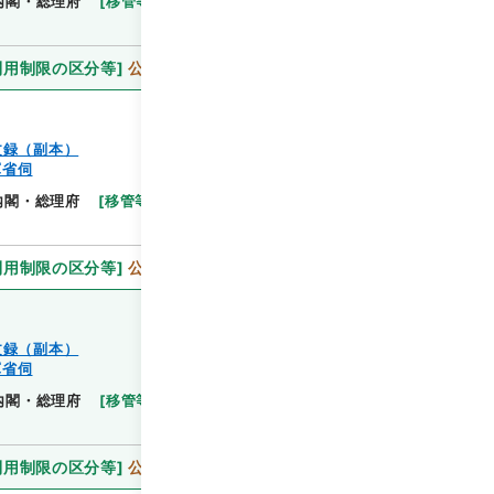
内閣・総理府
[
移管等年度
]
昭和 46
[
作成・取得者
]
利用制限の区分等
]
公開
文録（副本）
軍省伺
閲覧
内閣・総理府
[
移管等年度
]
昭和 46
[
作成・取得者
]
利用制限の区分等
]
公開
文録（副本）
軍省伺
閲覧
内閣・総理府
[
移管等年度
]
昭和 46
[
作成・取得者
]
利用制限の区分等
]
公開