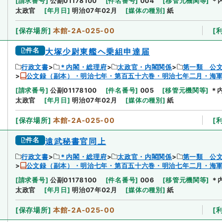
[
請求番号
]
公副01178100
[
件名番号
]
004
[
移管元機関等
]
＊
太政官
[
年月日
]
明治07年02月
[
媒体の種別
]
紙
[
保存場所
]
本館-2A-025-00
[
件名
大塚少尉東艦ヘ乗組申達届
行政文書
＊内閣・総理府
太政官・内閣関係
第一類 公
公文録（副本）・明治七年・第百五十六巻・明治七年二月・海
[
請求番号
]
公副01178100
[
件名番号
]
005
[
移管元機関等
]
＊
太政官
[
年月日
]
明治07年02月
[
媒体の種別
]
紙
[
保存場所
]
本館-2A-025-00
[
件名
遠武秘書官同上
行政文書
＊内閣・総理府
太政官・内閣関係
第一類 公
公文録（副本）・明治七年・第百五十六巻・明治七年二月・海
[
請求番号
]
公副01178100
[
件名番号
]
006
[
移管元機関等
]
＊
太政官
[
年月日
]
明治07年02月
[
媒体の種別
]
紙
[
保存場所
]
本館-2A-025-00
[