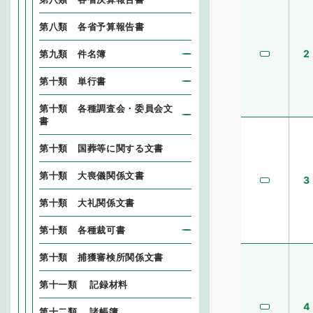
第八類 各省予算報告書
2
第九類 件名簿
第十類 単行書
第十類 各種調査会・委員会文
書
第十類 国葬等に関する文書
第十類 大喪儀関係文書
3
第十類 大礼関係文書
第十類 各種裁可書
第十類 捕獲審検所関係文書
第十一類 記録材料
4
第十二類 諸帳簿