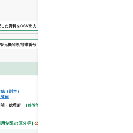
択した資料をCSV出力
選択した資料を利用請求
表示スタイル
画像等
文録（副本）
軍省伺
閲覧
内閣・総理府
[
移管等年度
]
昭和 46
[
作成・取得者
]
利用制限の区分等
]
公開