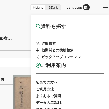
Light
Dark
Language
EN
資料を探す
国立公文書館HP利用案内
省...
利用請求書印刷
詳細検索
他機関との横断検索
ピックアップコンテンツ
全ての情報
ご利用案内
省伺
初めての方へ
ご利用方法
よくあるご質問
データの二次利用