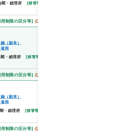
閲覧
内閣・総理府
[
移管等年度
]
昭和 46
[
作成・取得者
]
利用制限の区分等
]
公開
文録（副本）
軍省伺
閲覧
内閣・総理府
[
移管等年度
]
昭和 46
[
作成・取得者
]
利用制限の区分等
]
公開
文録（副本）
軍省伺
閲覧
閣・総理府
[
移管等年度
]
昭和 46
[
作成・取得者
]
利用制限の区分等
]
公開