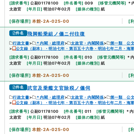
[
請求番号
]
公副01178100
[
件名番号
]
009
[
移管元機関等
]
＊
太政官
[
年月日
]
明治07年02月
[
媒体の種別
]
紙
[
保存場所
]
本館-2A-025-00
[
件名
飛脚船乗組ノ儀ニ付往復
行政文書
＊内閣・総理府
太政官・内閣関係
第一類 公
公文録（副本）・明治七年・第百五十六巻・明治七年二月・海
[
請求番号
]
公副01178100
[
件名番号
]
010
[
移管元機関等
]
＊
太政官
[
年月日
]
明治07年02月
[
媒体の種別
]
紙
[
保存場所
]
本館-2A-025-00
[
件名
武官及乗艦文官除税ノ儀伺
行政文書
＊内閣・総理府
太政官・内閣関係
第一類 公
公文録（副本）・明治七年・第百五十六巻・明治七年二月・海
[
請求番号
]
公副01178100
[
件名番号
]
011
[
移管元機関等
]
＊内
太政官
[
年月日
]
明治07年02月
[
媒体の種別
]
紙
[
保存場所
]
本館-2A-025-00
[