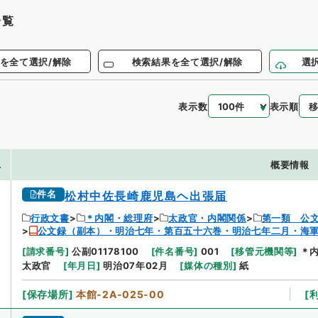
一覧
を全て選択/解除
検索結果を全て選択/解除
選
表示数
表示順
.
概要情報
件名
松村中佐長崎鹿児島ヘ出張届
行政文書
＊内閣・総理府
太政官・内閣関係
第一類 公
公文録（副本）・明治七年・第百五十六巻・明治七年二月・海
[
請求番号
]
公副01178100
[
件名番号
]
001
[
移管元機関等
]
＊
太政官
[
年月日
]
明治07年02月
[
媒体の種別
]
紙
[
保存場所
]
本館-2A-025-00
[