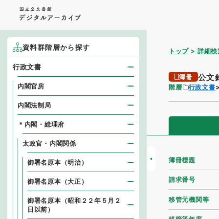
資料群階層から探す
トップ
詳細検
行政文書
公文
簿冊
内閣官房
階層
行政文書
内閣法制局
＊内閣・総理府
太政官・内閣関係
簿冊標題
御署名原本（明治）
請求番号
御署名原本（大正）
移管元機関等
御署名原本（昭和２２年５月２
日以前）