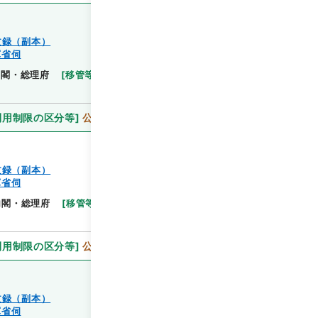
文録（副本）
軍省伺
閲覧
内閣・総理府
[
移管等年度
]
昭和 46
[
作成・取得者
]
利用制限の区分等
]
公開
文録（副本）
軍省伺
閲覧
内閣・総理府
[
移管等年度
]
昭和 46
[
作成・取得者
]
利用制限の区分等
]
公開
文録（副本）
軍省伺