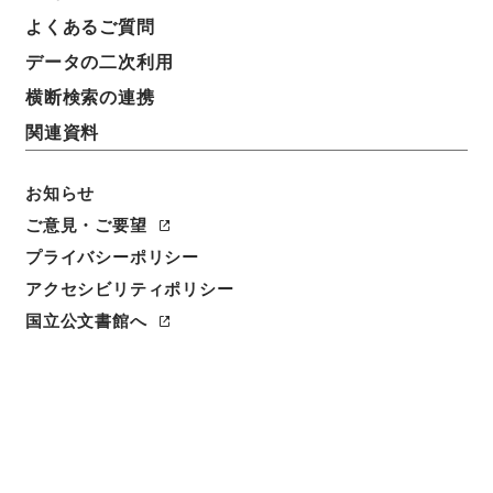
よくあるご質問
データの二次利用
横断検索の連携
関連資料
お知らせ
ご意見・ご要望
プライバシーポリシー
閲覧
アクセシビリティポリシー
国立公文書館へ
簿冊標題
公文録（副本）・明治七年・第七十四巻・明治七年十
月・内務省伺（二）
請求番号
公副01090100