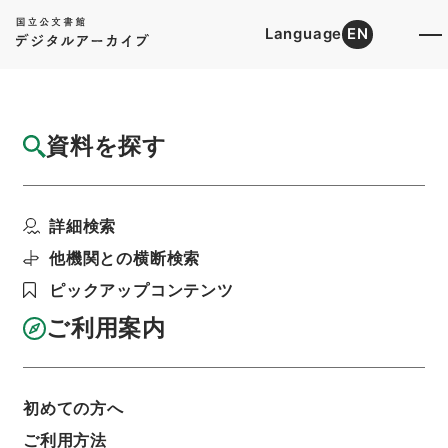
Language
EN
トップ
詳細検索[所蔵資料検索]
目録詳細
資料を探す
簿冊
公文録（副本）・明治七年・第七十四巻・明
詳細検索
治七年十月・内務省伺...
階層
行政文書
＊内閣・総理府
太政官・内閣関係
他機関との横断検索
第一類 公文録（副本）
ピックアップコンテンツ
利用請求書印刷
ご利用案内
基本情報
全ての情報
初めての方へ
ご利用方法